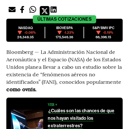
ÚLTIMAS
COTIZACIONES
NASDAQ
IBOVESPA
S&P/BMV IPC
-0.06%
-1.23%
-0.19%
26,348.35
175,546.36
66,396.15
Bloomberg — La Administración Nacional de
Aeronáutica y el Espacio (NASA) de los Estados
Unidos planea llevar a cabo un estudio sobre la
existencia de “fenómenos aéreos no
identificados” (FANI), conocidos popularmente
como ovnis.
VER +
¿Cuáles son las chances de que
nos hayan visitado los
extraterrestres?