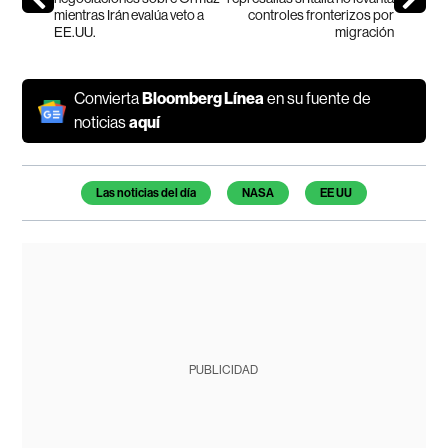
mientras Irán evalúa veto a
controles fronterizos por
EE.UU.
migración
Convierta
Bloomberg Línea
en su fuente de
noticias
aquí
Temas de este artículo
Las noticias del día
NASA
EE UU
PUBLICIDAD