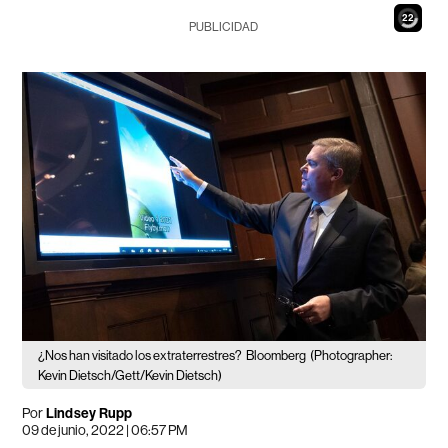
20
PUBLICIDAD
¿Nos han visitado los extraterrestres?
Bloomberg
(Photographer:
Kevin Dietsch/Gett/Kevin Dietsch)
Por
Lindsey Rupp
09 de junio, 2022 | 06:57 PM