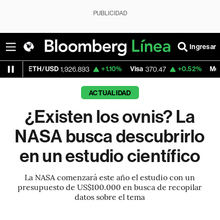
PUBLICIDAD
Ingresar
/USD
+1.10%
Visa
+0.52%
MercadoLibre
1,926.893
370.47
1
ACTUALIDAD
¿Existen los ovnis? La
NASA busca descubrirlo
en un estudio científico
La NASA comenzará este año el estudio con un
presupuesto de US$100.000 en busca de recopilar
datos sobre el tema