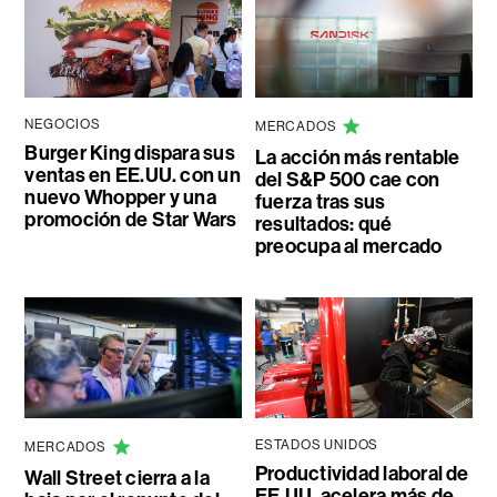
NEGOCIOS
MERCADOS
Burger King dispara sus
La acción más rentable
ventas en EE.UU. con un
del S&P 500 cae con
nuevo Whopper y una
fuerza tras sus
promoción de Star Wars
resultados: qué
preocupa al mercado
ESTADOS UNIDOS
MERCADOS
Productividad laboral de
Wall Street cierra a la
EE.UU. acelera más de