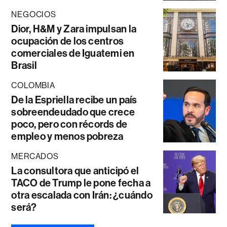
NEGOCIOS
Dior, H&M y Zara impulsan la
ocupación de los centros
comerciales de Iguatemi en
Brasil
COLOMBIA
De la Espriella recibe un país
sobreendeudado que crece
poco, pero con récords de
empleo y menos pobreza
MERCADOS
La consultora que anticipó el
TACO de Trump le pone fecha a
otra escalada con Irán: ¿cuándo
será?