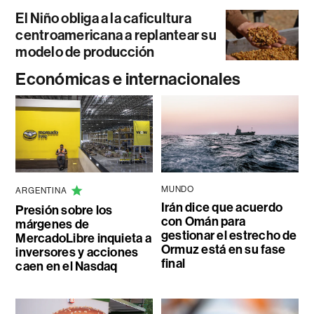
El Niño obliga a la caficultura
centroamericana a replantear su
modelo de producción
Económicas e internacionales
MUNDO
ARGENTINA
Irán dice que acuerdo
Presión sobre los
con Omán para
márgenes de
gestionar el estrecho de
MercadoLibre inquieta a
Ormuz está en su fase
inversores y acciones
final
caen en el Nasdaq