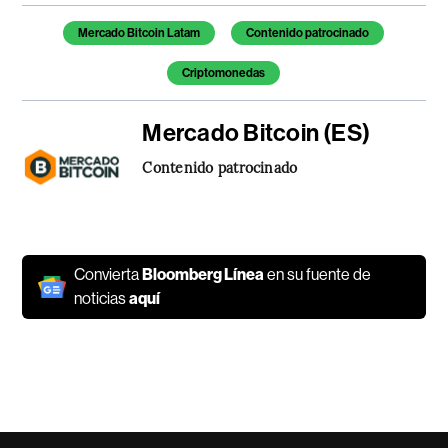
Temas de este artículo
Mercado Bitcoin Latam
Contenido patrocinado
Criptomonedas
Mercado Bitcoin (ES)
Contenido patrocinado
Convierta
Bloomberg Línea
en su fuente de
noticias
aquí