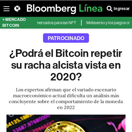
Ingresar
+ MERCADO
o de los mayores mercados para las NFT
Metaverso y los juegos crecerán 
BITCOIN
PATROCINADO
¿Podrá el Bitcoin repetir
su racha alcista vista en
2020?
Los expertos afirman que el variado escenario
macroeconómico actual dificulta un análisis más
concluyente sobre el comportamiento de la moneda
en 2022