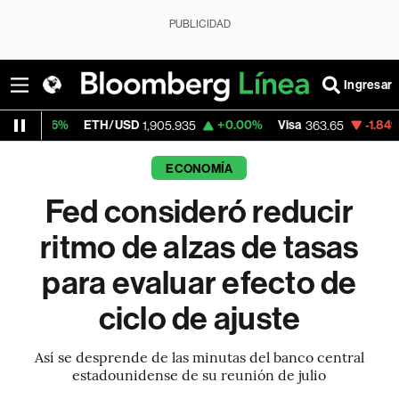
PUBLICIDAD
Ingresar
ETH/USD
+0.00%
Visa
-1.84%
MercadoL
1,905.935
363.65
ECONOMÍA
Fed consideró reducir
ritmo de alzas de tasas
para evaluar efecto de
ciclo de ajuste
Así se desprende de las minutas del banco central
estadounidense de su reunión de julio