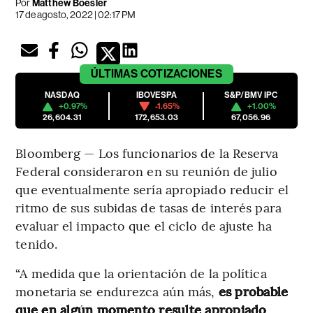
Por
Matthew Boesler
17 de agosto, 2022 | 02:17 PM
ÚLTIMAS
COTIZACIONES
NASDAQ
IBOVESPA
S&P/BMV IPC
+0.97%
-1.65%
+1.00%
26,604.31
172,653.03
67,056.96
Bloomberg — Los funcionarios de la Reserva
Federal consideraron en su reunión de julio
que eventualmente sería apropiado reducir el
ritmo de sus subidas de tasas de interés para
evaluar el impacto que el ciclo de ajuste ha
tenido.
“A medida que la orientación de la política
monetaria se endurezca aún más,
es probable
que en algún momento resulte apropiado