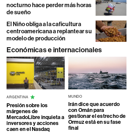
nocturno hace perder más horas
de sueño
El Niño obliga a la caficultura
centroamericana a replantear su
modelo de producción
Económicas e internacionales
MUNDO
ARGENTINA
Irán dice que acuerdo
Presión sobre los
con Omán para
márgenes de
gestionar el estrecho de
MercadoLibre inquieta a
Ormuz está en su fase
inversores y acciones
final
caen en el Nasdaq