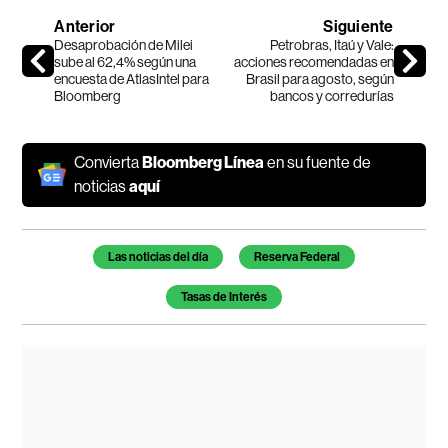
Anterior
Siguiente
Desaprobación de Milei
Petrobras, Itaú y Vale:
sube al 62,4% según una
acciones recomendadas en
encuesta de AtlasIntel para
Brasil para agosto, según
Bloomberg
bancos y corredurías
Convierta
Bloomberg Línea
en su fuente de
noticias
aquí
Temas de este artículo
Las noticias del día
Reserva Federal
Tasas de Interés