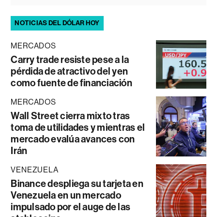
NOTICIAS DEL DÓLAR HOY
MERCADOS
Carry trade resiste pese a la
pérdida de atractivo del yen
como fuente de financiación
MERCADOS
Wall Street cierra mixto tras
toma de utilidades y mientras el
mercado evalúa avances con
Irán
VENEZUELA
Binance despliega su tarjeta en
Venezuela en un mercado
impulsado por el auge de las