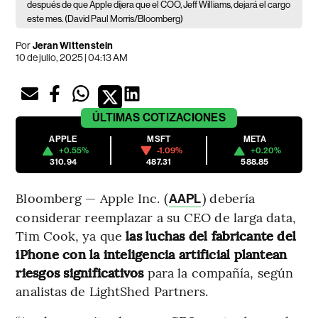
después de que Apple dijera que el COO, Jeff Williams, dejará el cargo
este mes. (David Paul Morris/Bloomberg)
Por
Jeran Wittenstein
10 de julio, 2025 | 04:13 AM
ÚLTIMAS
COTIZACIONES
APPLE
MSFT
META
+0.55%
-1.09%
+0.20%
310.94
487.31
588.85
Bloomberg — Apple Inc. (
) debería
AAPL
considerar reemplazar a su CEO de larga data,
Tim Cook, ya que
las luchas del fabricante del
iPhone con la inteligencia artificial plantean
riesgos significativos
para la compañía, según
analistas de LightShed Partners.