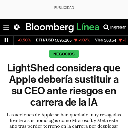
PUBLICIDAD
Ingresar
.50%
ETH/USD
-1.07%
Visa
-0.28%
Merc
1,895.265
368.54
NEGOCIOS
LightShed considera que
Apple debería sustituir a
su CEO ante riesgos en
carrera de la IA
Las acciones de Apple se han quedado muy rezagadas
frente a sus homólogas como Microsoft y Meta este
año tras perder terreno en la carrera por desplegar