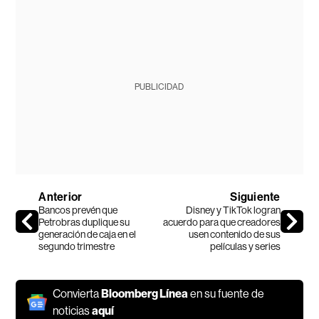
PUBLICIDAD
Anterior
Siguiente
Bancos prevén que
Disney y TikTok logran
Petrobras duplique su
acuerdo para que creadores
generación de caja en el
usen contenido de sus
segundo trimestre
películas y series
Convierta
Bloomberg Línea
en su fuente de
noticias
aquí