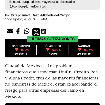
de interés que puedan ser mayores a las observadas.
(Bloomberg/Erhan Demirtas)
Por
Estephanie Suárez
-
Michelle del Campo
17 de agosto, 2022 | 04:00 AM
ÚLTIMAS
COTIZACIONES
S&P/BMV IPC
DÓLAR SPOT
NASDAQ
-0.19%
-0.00%
-0.06%
66,396.15
17.2098
26,348.35
Ciudad de México — Los problemas
financieros que atraviesan Unifin, Crédito Real
y Alpha Credit, tres de las mayores financieras
no bancarias de México, están exacerbando el
riesgo para otras empresas del ramo en
México.