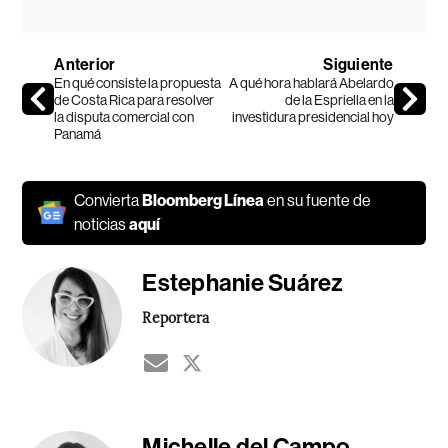
Anterior
Siguiente
En qué consiste la propuesta
A qué hora hablará Abelardo
de Costa Rica para resolver
de la Espriella en la
la disputa comercial con
investidura presidencial hoy
Panamá
Convierta
Bloomberg Línea
en su fuente de
noticias
aquí
Estephanie Suárez
Reportera
Michelle del Campo