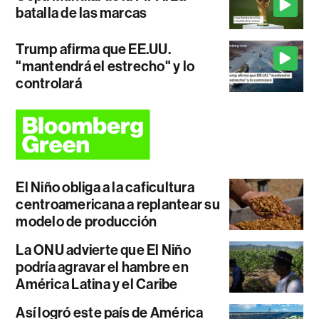
batalla de las marcas
Trump afirma que EE.UU.
"mantendrá el estrecho" y lo
controlará
El Niño obliga a la caficultura
centroamericana a replantear su
modelo de producción
La ONU advierte que El Niño
podría agravar el hambre en
América Latina y el Caribe
Así logró este país de América