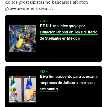
de los prestamistas no bancarios afecten
gravemente el sistema”.
VER +
EE.UU. resuelve queja por
situación laboral en Teksid Hierro
de Stellantis en México
VER +
Biva firma acuerdo para acercar a
empresas de Jalisco al mercado
accionario