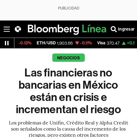
PUBLICIDAD
Ingresar
ETH/USD
-0.11%
Visa
+0.52%
MercadoLi
1,903.66
370.47
NEGOCIOS
Las financieras no
bancarias en México
están en crisis e
incrementan el riesgo
Los problemas de Unifin, Crédito Real y Alpha Credit
son señalados como la causa del incremento de los
riesgos, pero existen otros factores