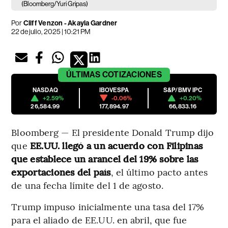
(Bloomberg/Yuri Gripas)
Por
Cliff Venzon - Akayla Gardner
22 de julio, 2025 | 10:21 PM
ÚLTIMAS
COTIZACIONES
NASDAQ
IBOVESPA
S&P/BMV IPC
+2.59%
-0.06%
+0.20%
26,584.99
177,894.97
66,833.16
Bloomberg — El presidente Donald Trump dijo
que
EE.UU. llegó a un acuerdo con Filipinas
que establece un arancel del 19% sobre las
exportaciones del país
, el último pacto antes
de una fecha límite del 1 de agosto.
Trump impuso inicialmente una tasa del 17%
para el aliado de EE.UU. en abril, que fue