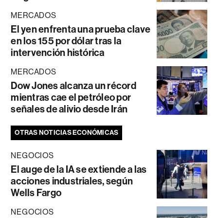
MERCADOS
El yen enfrenta una prueba clave
en los 155 por dólar tras la
intervención histórica
MERCADOS
Dow Jones alcanza un récord
mientras cae el petróleo por
señales de alivio desde Irán
OTRAS NOTICIAS ECONÓMICAS
NEGOCIOS
El auge de la IA se extiende a las
acciones industriales, según
Wells Fargo
NEGOCIOS