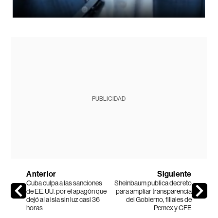
PUBLICIDAD
Anterior
Siguiente
Cuba culpa a las sanciones
Sheinbaum publica decreto
de EE.UU. por el apagón que
para ampliar transparencia
dejó a la isla sin luz casi 36
del Gobierno, filiales de
horas
Pemex y CFE