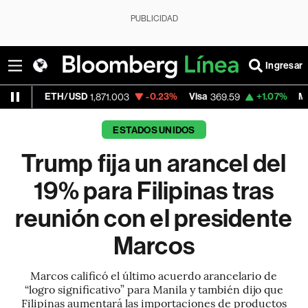
PUBLICIDAD
Ingresar
H/USD
-0.23%
Visa
+1.07%
MercadoLibre
1,871.003
369.59
1
ESTADOS UNIDOS
Trump fija un arancel del
19% para Filipinas tras
reunión con el presidente
Marcos
Marcos calificó el último acuerdo arancelario de
“logro significativo” para Manila y también dijo que
Filipinas aumentará las importaciones de productos