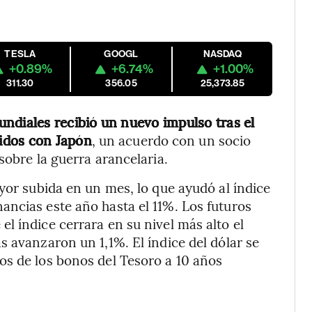
TESLA
GOOGL
NASDAQ
+0.89%
+6.74%
+1.00%
311.30
356.05
25,373.85
undiales recibió un nuevo impulso tras el
idos con Japón
, un acuerdo con un socio
sobre la guerra arancelaria.
yor subida en un mes, lo que ayudó al índice
ncias este año hasta el 11%. Los futuros
l índice cerrara en su nivel más alto el
 avanzaron un 1,1%. El índice del dólar se
os de los bonos del Tesoro a 10 años