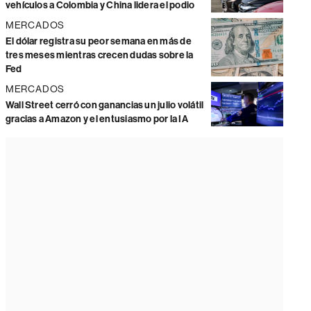
vehículos a Colombia y China lidera el podio
MERCADOS
El dólar registra su peor semana en más de
tres meses mientras crecen dudas sobre la
Fed
MERCADOS
Wall Street cerró con ganancias un julio volátil
gracias a Amazon y el entusiasmo por la IA