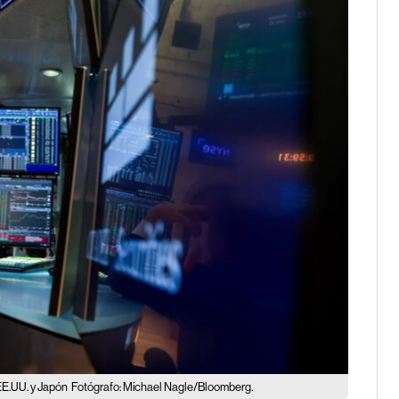
EE.UU. y Japón
Fotógrafo: Michael Nagle/Bloomberg.