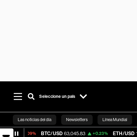
Seleccione un país
Las noticias del día
Newsletters
Línea Mundial
BTC/USD
63,045.83
ETH/USD
1,865.995
-0.09%
+0.23%
Bloomberg 