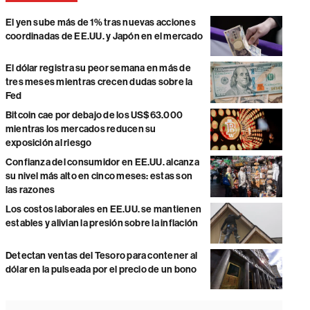
El yen sube más de 1% tras nuevas acciones
coordinadas de EE.UU. y Japón en el mercado
El dólar registra su peor semana en más de
tres meses mientras crecen dudas sobre la
Fed
Bitcoin cae por debajo de los US$63.000
mientras los mercados reducen su
exposición al riesgo
Confianza del consumidor en EE.UU. alcanza
su nivel más alto en cinco meses: estas son
las razones
Los costos laborales en EE.UU. se mantienen
estables y alivian la presión sobre la inflación
Detectan ventas del Tesoro para contener al
dólar en la pulseada por el precio de un bono