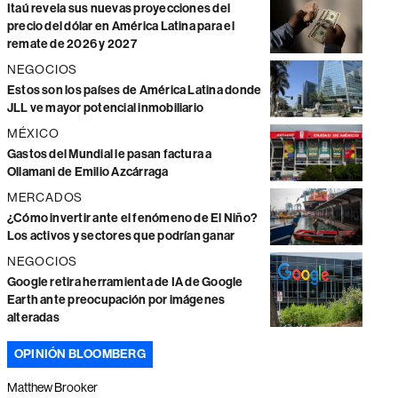
Itaú revela sus nuevas proyecciones del
precio del dólar en América Latina para el
remate de 2026 y 2027
NEGOCIOS
Estos son los países de América Latina donde
JLL ve mayor potencial inmobiliario
MÉXICO
Gastos del Mundial le pasan factura a
Ollamani de Emilio Azcárraga
MERCADOS
¿Cómo invertir ante el fenómeno de El Niño?
Los activos y sectores que podrían ganar
NEGOCIOS
Google retira herramienta de IA de Google
Earth ante preocupación por imágenes
alteradas
OPINIÓN BLOOMBERG
Matthew Brooker