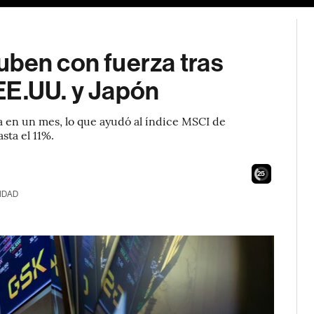
uben con fuerza tras
EE.UU. y Japón
da en un mes, lo que ayudó al índice MSCI de
sta el 11%.
24
IDAD