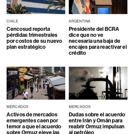
CHILE
ARGENTINA
Cencosud reporta
Presidente del BCRA
pérdidas trimestrales
dice que no ve
por costos de su nuevo
necesaria una baja de
plan estratégico
encajes para reactivar el
crédito
MERCADOS
MERCADOS
Activos de mercados
Dudas sobre el acuerdo
emergentes caen por
entre Irán y Omán para
temor a que el acuerdo
reabrir Ormuz impulsan
sobre Ormuz eleve las
al petróleo