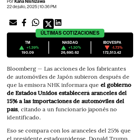
Por
Kana Nishizawa
22 de julio, 2025 | 10:36 PM
ÚLTIMAS
COTIZACIONES
TM
NASDAQ
IBOVESPA
+1.39%
+1.30%
-1.73%
190.09
26,690.62
172,513.42
Bloomberg — Las acciones de los fabricantes
de automóviles de Japón subieron después de
que la emisora NHK informara que
el gobierno
de Estados Unidos establecerá aranceles del
15% a las importaciones de automóviles del
país
, citando a un funcionario japonés no
identificado.
Eso se compara con los aranceles del 25% que
el presidente estadounidense, Donald Trump,