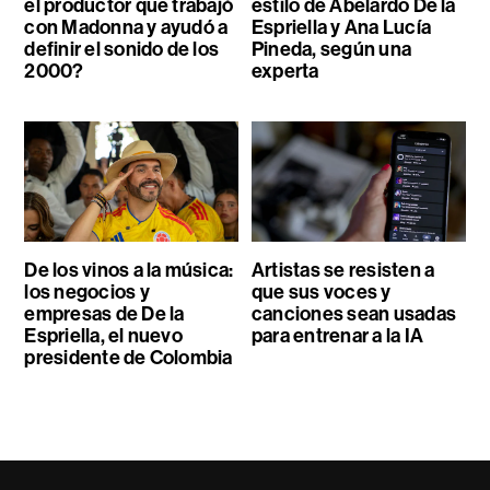
el productor que trabajó
estilo de Abelardo De la
con Madonna y ayudó a
Espriella y Ana Lucía
definir el sonido de los
Pineda, según una
2000?
experta
De los vinos a la música:
Artistas se resisten a
los negocios y
que sus voces y
empresas de De la
canciones sean usadas
Espriella, el nuevo
para entrenar a la IA
presidente de Colombia