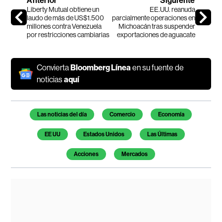
Anterior
Siguiente
Liberty Mutual obtiene un
EE.UU. reanuda
laudo de más de US$1.500
parcialmente operaciones en
millones contra Venezuela
Michoacán tras suspender
por restricciones cambiarias
exportaciones de aguacate
Convierta
Bloomberg Línea
en su fuente de
noticias
aquí
Temas de este artículo
Las noticias del día
Comercio
Economía
EE UU
Estados Unidos
Las Últimas
Acciones
Mercados