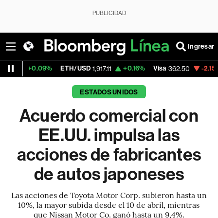
PUBLICIDAD
Ingresar
.09%
ETH/USD
+0.16%
Visa
-2.15%
Mercado
1,917.11
362.50
ESTADOS UNIDOS
Acuerdo comercial con
EE.UU. impulsa las
acciones de fabricantes
de autos japoneses
Las acciones de Toyota Motor Corp. subieron hasta un
10%, la mayor subida desde el 10 de abril, mientras
que Nissan Motor Co. ganó hasta un 9,4%.