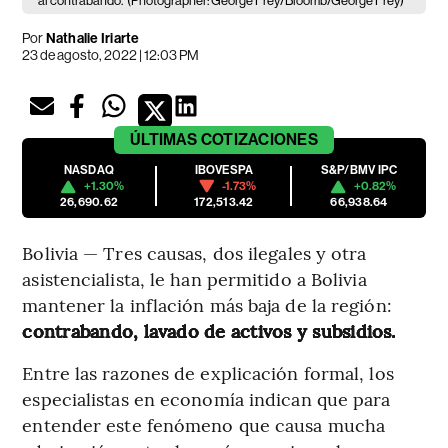
al contrabando.
(Photographer: George Frey/Bloomb/George Frey)
Por
Nathalie Iriarte
23 de agosto, 2022 | 12:03 PM
ÚLTIMAS
COTIZACIONES
NASDAQ
IBOVESPA
S&P/BMV IPC
+1.30%
-1.73%
+0.82%
26,690.62
172,513.42
66,938.64
Bolivia — Tres causas, dos ilegales y otra
asistencialista, le han permitido a Bolivia
mantener la inflación más baja de la región:
contrabando, lavado de activos y subsidios.
Entre las razones de explicación formal, los
especialistas en economía indican que para
entender este fenómeno que causa mucha