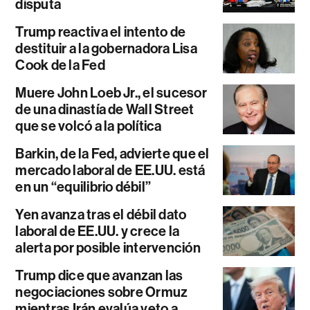
disputa
Trump reactiva el intento de
destituir a la gobernadora Lisa
Cook de la Fed
Muere John Loeb Jr., el sucesor
de una dinastía de Wall Street
que se volcó a la política
Barkin, de la Fed, advierte que el
mercado laboral de EE.UU. está
en un “equilibrio débil”
Yen avanza tras el débil dato
laboral de EE.UU. y crece la
alerta por posible intervención
Trump dice que avanzan las
negociaciones sobre Ormuz
mientras Irán evalúa veto a