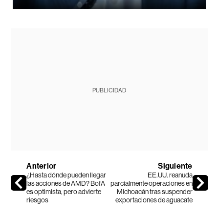
PUBLICIDAD
Anterior
Siguiente
¿Hasta dónde pueden llegar
EE.UU. reanuda
las acciones de AMD? BofA
parcialmente operaciones en
es optimista, pero advierte
Michoacán tras suspender
riesgos
exportaciones de aguacate