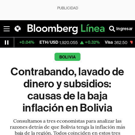
PUBLICIDAD
Ingresar
4%
ETH/USD
+0.32%
Visa
-2.15%
Merca
1,920.055
362.50
BOLIVIA
Contrabando, lavado de
dinero y subsidios:
causas de la baja
inflación en Bolivia
Consultamos a tres economistas para analizar las
razones detrás de que Bolivia tenga la inflación más
baja de la región. Todos coinciden en estos tres