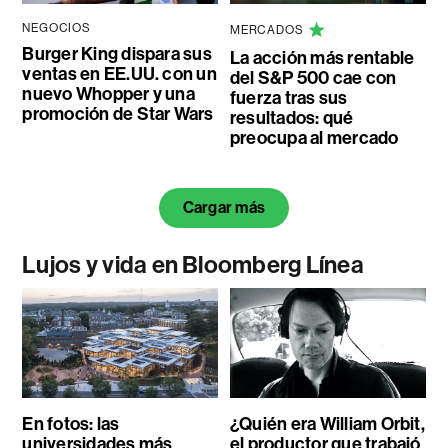
NEGOCIOS
MERCADOS
Burger King dispara sus
La acción más rentable
ventas en EE.UU. con un
del S&P 500 cae con
nuevo Whopper y una
fuerza tras sus
promoción de Star Wars
resultados: qué
preocupa al mercado
Cargar más
Lujos y vida en Bloomberg Línea
En fotos: las
¿Quién era William Orbit,
universidades más
el productor que trabajó