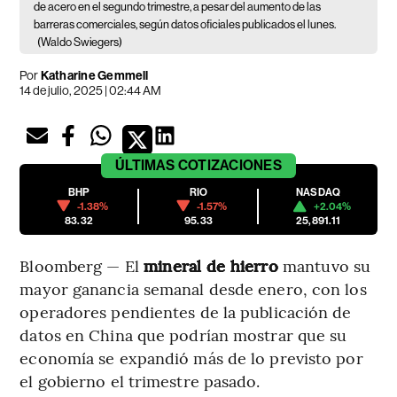
de acero en el segundo trimestre, a pesar del aumento de las
barreras comerciales, según datos oficiales publicados el lunes.
(Waldo Swiegers)
Por
Katharine Gemmell
14 de julio, 2025 | 02:44 AM
ÚLTIMAS
COTIZACIONES
BHP
RIO
NASDAQ
-1.38%
-1.57%
+2.04%
83.32
95.33
25,891.11
Bloomberg — El
mineral de hierro
mantuvo su
mayor ganancia semanal desde enero, con los
operadores pendientes de la publicación de
datos en China que podrían mostrar que su
economía se expandió más de lo previsto por
el gobierno el trimestre pasado.