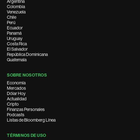
Argentina
Colombia
Venezuela
Chile
Perú
Ecuador
Panamá
Uruguay
Costa Rica
El Salvador
República Dominicana
Guatemala
SOBRE NOSOTROS
Economía
Mercados
Dólar Hoy
Actualidad
Cripto
Finanzas Personales
Podcasts
Listas de Bloomberg Línea
TÉRMINOS DE USO