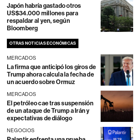
Japón habría gastado otros
US$34.000 millones para
respaldar al yen, según
Bloomberg
OTRAS NOTICIAS ECONÓMICAS
MERCADOS
La firma que anticipó los giros de
Trump ahora calcula la fecha de
un acuerdo sobre Ormuz
MERCADOS
El petróleo cae tras suspensión
de un ataque de Trump a Irán y
expectativas de diálogo
NEGOCIOS
Palantir enfrenta una prueba