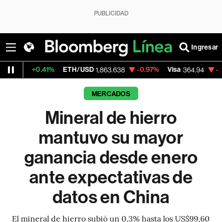
PUBLICIDAD
Ingresar
0.41%
ETH/USD
-0.97%
Visa
-0.33%
Mer
1,863.638
364.94
MERCADOS
Mineral de hierro
mantuvo su mayor
ganancia desde enero
ante expectativas de
datos en China
El mineral de hierro subió un 0,3% hasta los US$99,60