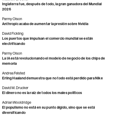
Inglaterra fue, después de todo, la gran ganadora del Mundial
2026
Parmy Olson
Anthropic acaba de aumentar la presión sobre Nvidia
David Fickling
Los puertos que impulsan el comercio mundial se están
electrificando
Parmy Olson
La IA está revolucionando el modelo de negocio de los chips de
memoria
Andrea Felsted
Erling Haaland demuestra que no todo está perdido para Nike
David M. Drucker
El dinero no es la raíz de todos los males políticos
Adrian Wooldridge
El populismo no está en su punto álgido, sino que se está
diversificando