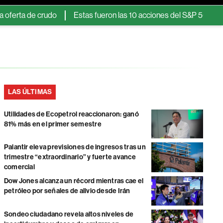
ta de crudo
Estas fueron las 10 acciones del S&P 500 que mejor
LAS ÚLTIMAS
Utilidades de Ecopetrol reaccionaron: ganó
81% más en el primer semestre
Palantir eleva previsiones de ingresos tras un
trimestre “extraordinario” y fuerte avance
comercial
Dow Jones alcanza un récord mientras cae el
petróleo por señales de alivio desde Irán
Sondeo ciudadano revela altos niveles de