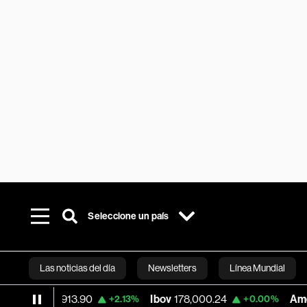
Seleccione un país
Las noticias del día
Newsletters
Línea Mundial
aq
25,913.90
Ibov
178,000.24
América M
+2.13%
+0.00%
Bloomberg 