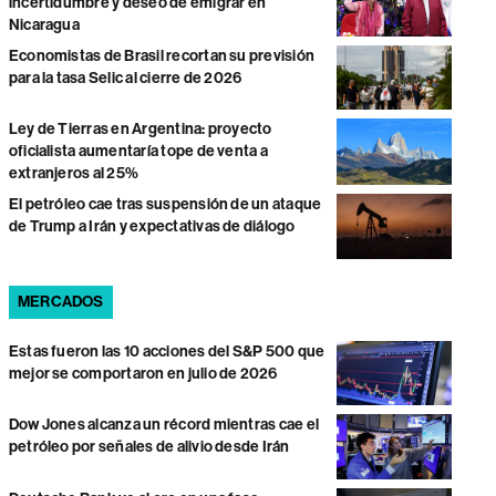
incertidumbre y deseo de emigrar en
Nicaragua
Economistas de Brasil recortan su previsión
para la tasa Selic al cierre de 2026
Ley de Tierras en Argentina: proyecto
oficialista aumentaría tope de venta a
extranjeros al 25%
El petróleo cae tras suspensión de un ataque
de Trump a Irán y expectativas de diálogo
MERCADOS
Estas fueron las 10 acciones del S&P 500 que
mejor se comportaron en julio de 2026
Dow Jones alcanza un récord mientras cae el
petróleo por señales de alivio desde Irán