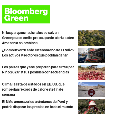
Ni los parques nacionales se salvan:
Greenpeace emite preocupante alerta sobre
Amazonía colombiana
¿Cómo invertir ante el fenómeno de El Niño?
Los activos y sectores que podrían ganar
Los países que ya se preparan para el “Súper
Niño 2026” y sus posibles consecuencias
Clima: la lista de estados en EE.UU. que
romperían récords de calor este fin de
semana
El Niño amenaza los arándanos de Perú y
podría disparar los precios en todo el mundo