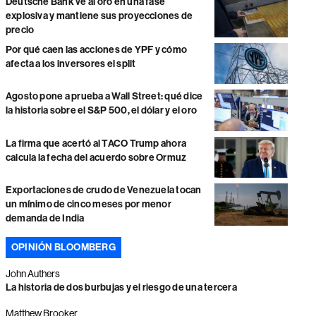
Deutsche Bank ve al oro en una fase
explosiva y mantiene sus proyecciones de
precio
Por qué caen las acciones de YPF y cómo
afecta a los inversores el split
Agosto pone a prueba a Wall Street: qué dice
la historia sobre el S&P 500, el dólar y el oro
La firma que acertó al TACO Trump ahora
calcula la fecha del acuerdo sobre Ormuz
Exportaciones de crudo de Venezuela tocan
un mínimo de cinco meses por menor
demanda de India
OPINIÓN BLOOMBERG
John Authers
La historia de dos burbujas y el riesgo de una tercera
Matthew Brooker