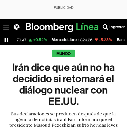
PUBLICIDAD
Ingresar
+0.52%
MercadoLibre
-5.23%
Banco de Bogota
.47
1,824.26
MUNDO
Irán dice que aún no ha
decidido si retomará el
diálogo nuclear con
EE.UU.
Sus declaraciones se producen después de que la
agencia de noticias iraní Fars informara que el
presidente Masoud Pezeshkian sufrió heridas leves