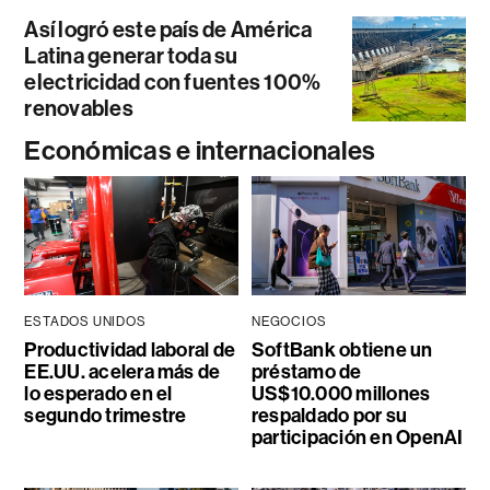
Así logró este país de América
Latina generar toda su
electricidad con fuentes 100%
renovables
Económicas e internacionales
ESTADOS UNIDOS
NEGOCIOS
Productividad laboral de
SoftBank obtiene un
EE.UU. acelera más de
préstamo de
lo esperado en el
US$10.000 millones
segundo trimestre
respaldado por su
participación en OpenAI