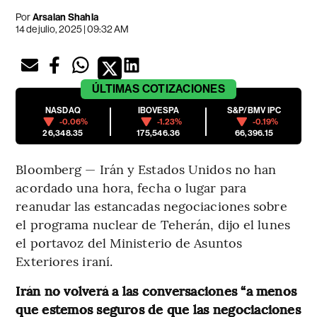
Por
Arsalan Shahla
14 de julio, 2025 | 09:32 AM
ÚLTIMAS
COTIZACIONES
NASDAQ
IBOVESPA
S&P/BMV IPC
-0.06%
-1.23%
-0.19%
26,348.35
175,546.36
66,396.15
Bloomberg — Irán y Estados Unidos no han
acordado una hora, fecha o lugar para
reanudar las estancadas negociaciones sobre
el programa nuclear de Teherán, dijo el lunes
el portavoz del Ministerio de Asuntos
Exteriores iraní.
Irán no volverá a las conversaciones “a menos
que estemos seguros de que las negociaciones