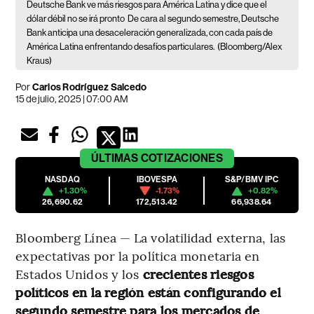
Deutsche Bank ve más riesgos para América Latina y dice que el
dólar débil no se irá pronto
De cara al segundo semestre, Deutsche
Bank anticipa una desaceleración generalizada, con cada país de
América Latina enfrentando desafíos particulares.
(Bloomberg/Alex
Kraus)
Por
Carlos Rodríguez Salcedo
15 de julio, 2025 | 07:00 AM
ÚLTIMAS
COTIZACIONES
NASDAQ
IBOVESPA
S&P/BMV IPC
+1.30%
-1.73%
+0.82%
26,690.62
172,513.42
66,938.64
Bloomberg Línea — La volatilidad externa, las
expectativas por la política monetaria en
Estados Unidos y los
crecientes riesgos
políticos en la región están configurando el
segundo semestre para los mercados de