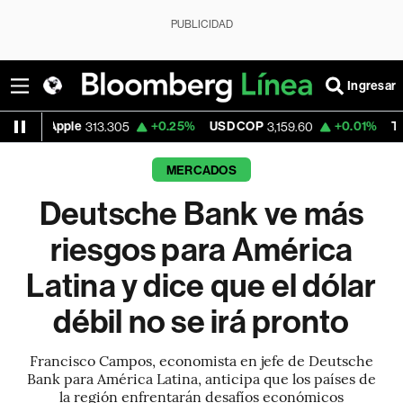
PUBLICIDAD
Ingresar
+0.25%
USD COP
+0.01%
Tesla
+2
3.305
3,159.60
328.50
MERCADOS
Deutsche Bank ve más
riesgos para América
Latina y dice que el dólar
débil no se irá pronto
Francisco Campos, economista en jefe de Deutsche
Bank para América Latina, anticipa que los países de
la región enfrentarán desafíos económicos