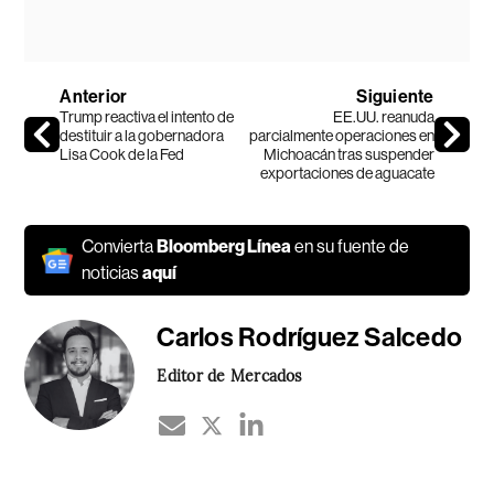
Anterior
Siguiente
Trump reactiva el intento de
EE.UU. reanuda
destituir a la gobernadora
parcialmente operaciones en
Lisa Cook de la Fed
Michoacán tras suspender
exportaciones de aguacate
Convierta
Bloomberg Línea
en su fuente de
noticias
aquí
Carlos Rodríguez Salcedo
Editor de Mercados