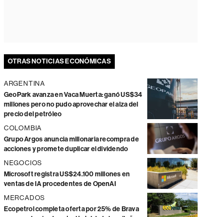
OTRAS NOTICIAS ECONÓMICAS
ARGENTINA
GeoPark avanza en Vaca Muerta: ganó US$34
millones pero no pudo aprovechar el alza del
precio del petróleo
COLOMBIA
Grupo Argos anuncia millonaria recompra de
acciones y promete duplicar el dividendo
NEGOCIOS
Microsoft registra US$24.100 millones en
ventas de IA procedentes de OpenAI
MERCADOS
Ecopetrol completa oferta por 25% de Brava