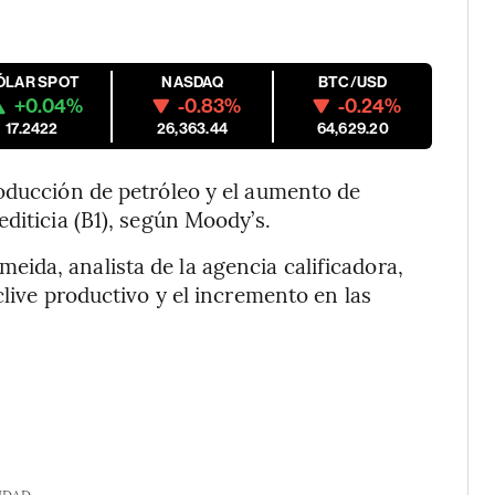
ÓLAR SPOT
NASDAQ
BTC/USD
+0.04%
-0.83%
-0.24%
17.2422
26,363.44
64,629.20
roducción de petróleo y el aumento de
diticia (B1), según Moody’s.
eida, analista de la agencia calificadora,
clive productivo y el incremento en las