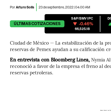
Por
Arturo Solís
23 de septiembre, 2022 | 04:00 AM
S&P/BMV IPC
D
-0.46%
ÚLTIMAS
COTIZACIONES
66,525.18
Ciudad de México — La estabilización de la p
reservas de Pemex ayudan a su calificación cre
En entrevista con Bloomberg Línea,
Nymia Alm
reconoció a favor de la empresa el freno al de
reservas petroleras.