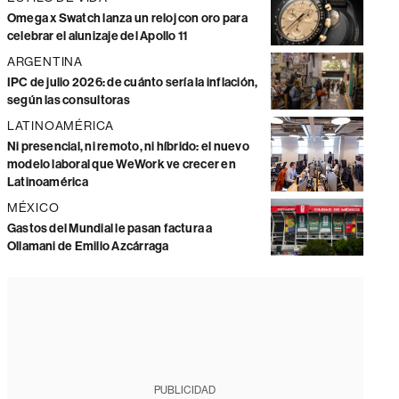
Omega x Swatch lanza un reloj con oro para
celebrar el alunizaje del Apollo 11
ARGENTINA
IPC de julio 2026: de cuánto sería la inflación,
según las consultoras
LATINOAMÉRICA
Ni presencial, ni remoto, ni híbrido: el nuevo
modelo laboral que WeWork ve crecer en
Latinoamérica
MÉXICO
Gastos del Mundial le pasan factura a
Ollamani de Emilio Azcárraga
PUBLICIDAD