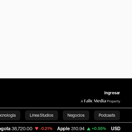
Ingresar
ecnología
Línea Studios
Negocios
Podcasts
720.00
Apple
310.94
USD COP
3,175.95
-0.21%
+0.55%
English