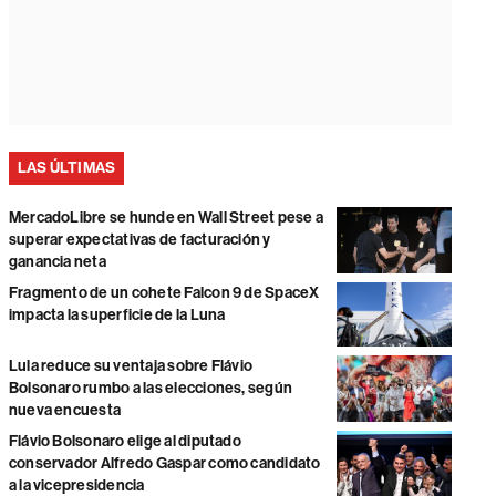
LAS ÚLTIMAS
MercadoLibre se hunde en Wall Street pese a
superar expectativas de facturación y
ganancia neta
Fragmento de un cohete Falcon 9 de SpaceX
impacta la superficie de la Luna
Lula reduce su ventaja sobre Flávio
Bolsonaro rumbo a las elecciones, según
nueva encuesta
Flávio Bolsonaro elige al diputado
conservador Alfredo Gaspar como candidato
a la vicepresidencia