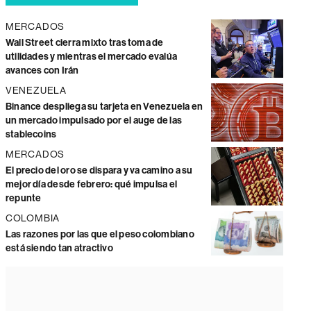
MERCADOS
Wall Street cierra mixto tras toma de
utilidades y mientras el mercado evalúa
avances con Irán
VENEZUELA
Binance despliega su tarjeta en Venezuela en
un mercado impulsado por el auge de las
stablecoins
MERCADOS
El precio del oro se dispara y va camino a su
mejor día desde febrero: qué impulsa el
repunte
COLOMBIA
Las razones por las que el peso colombiano
está siendo tan atractivo