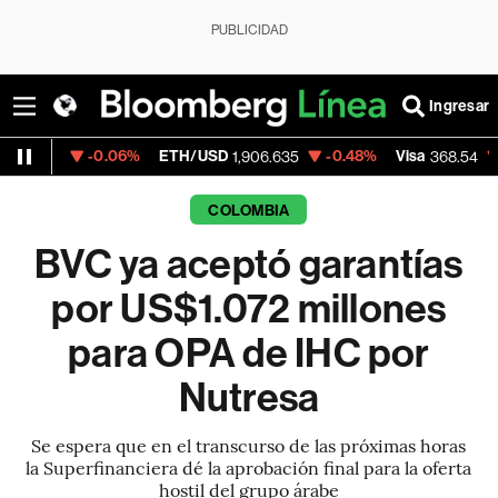
PUBLICIDAD
Ingresar
-0.06%
ETH/USD
-0.48%
Visa
-0.28%
1,906.635
368.54
COLOMBIA
BVC ya aceptó garantías
por US$1.072 millones
para OPA de IHC por
Nutresa
Se espera que en el transcurso de las próximas horas
la Superfinanciera dé la aprobación final para la oferta
hostil del grupo árabe