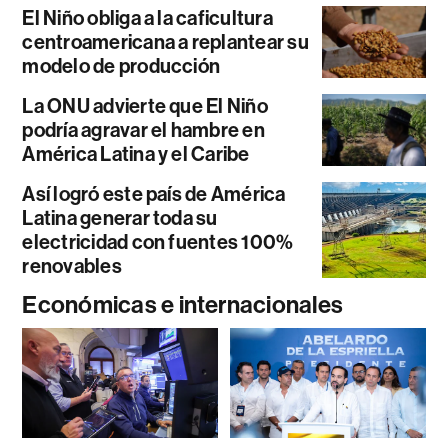
El Niño obliga a la caficultura
centroamericana a replantear su
modelo de producción
La ONU advierte que El Niño
podría agravar el hambre en
América Latina y el Caribe
Así logró este país de América
Latina generar toda su
electricidad con fuentes 100%
renovables
Económicas e internacionales