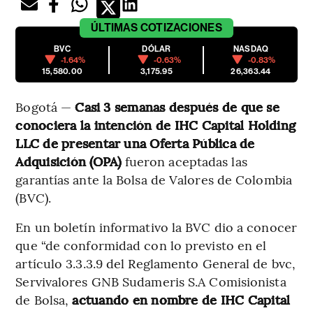
ÚLTIMAS
COTIZACIONES
BVC
DÓLAR
NASDAQ
-1.64%
-0.63%
-0.83%
15,580.00
3,175.95
26,363.44
Bogotá —
Casi 3 semanas después de que se
conociera la intención de IHC Capital Holding
LLC de presentar una Oferta Pública de
Adquisición (OPA)
fueron aceptadas las
garantías ante la Bolsa de Valores de Colombia
(BVC).
En un boletín informativo la BVC dio a conocer
que “de conformidad con lo previsto en el
artículo 3.3.3.9 del Reglamento General de bvc,
Servivalores GNB Sudameris S.A Comisionista
de Bolsa,
actuando en nombre de IHC Capital