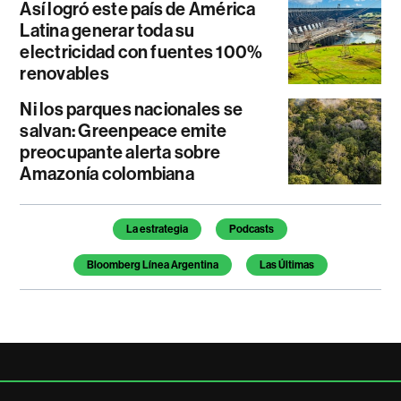
Así logró este país de América
Latina generar toda su
electricidad con fuentes 100%
renovables
Ni los parques nacionales se
salvan: Greenpeace emite
preocupante alerta sobre
Amazonía colombiana
Temas de este artículo
La estrategia
Podcasts
Bloomberg Línea Argentina
Las Últimas