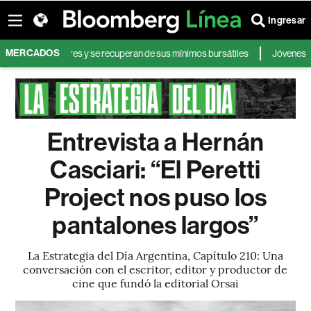
Ingresar
MERCADOS
 peores temores y se recuperan de sus mínimos bursátiles
Jóvenes que op
Entrevista a Hernán
Casciari: “El Peretti
Project nos puso los
pantalones largos”
La Estrategia del Día Argentina, Capítulo 210: Una
conversación con el escritor, editor y productor de
cine que fundó la editorial Orsai