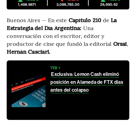
1,498.9871
3,086,785.00
26,690.62
Buenos Aires — En este
Capítulo 210
de
La
Estrategia del Día Argentina:
Una
conversación con el escritor, editor y
productor de cine que fundó la editorial
Orsai
,
Hernán Casciari.
VER +
Exclusiva: Lemon Cash eliminó
posición en Alameda de FTX días
antes del colapso