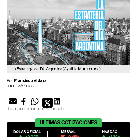
(Cynthia Monterrosa)
La Estrategia del Día Argentina
Por
Francisco Aldaya
hace 1.357 días
Tiempo de lectura
:
<1 minuto
ÚLTIMAS
COTIZACIONES
DÓLAR OFICIAL
MERVAL
NASDAQ
+0.02%
-0.45%
+1.30%