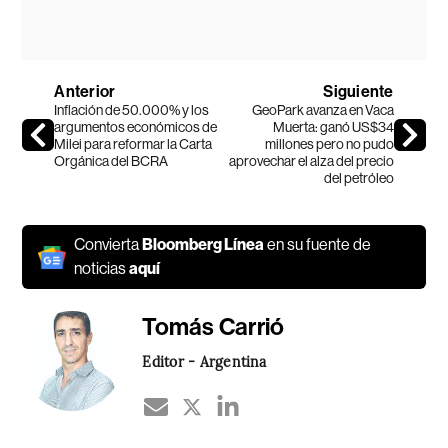
Anterior
Siguiente
Inflación de 50.000% y los
GeoPark avanza en Vaca
argumentos económicos de
Muerta: ganó US$34
Milei para reformar la Carta
millones pero no pudo
Orgánica del BCRA
aprovechar el alza del precio
del petróleo
Convierta
Bloomberg Línea
en su fuente de
noticias
aquí
Tomás Carrió
Editor - Argentina