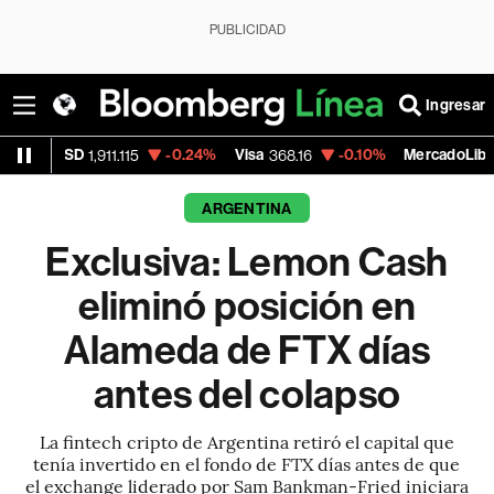
PUBLICIDAD
Ingresar
-0.24%
Visa
-0.10%
MercadoLibre
-7
11.115
368.16
1,774.83
ARGENTINA
Exclusiva: Lemon Cash
eliminó posición en
Alameda de FTX días
antes del colapso
La fintech cripto de Argentina retiró el capital que
tenía invertido en el fondo de FTX días antes de que
el exchange liderado por Sam Bankman-Fried iniciara