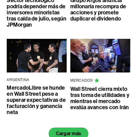
Sector tecnológico
Grupo Argos anuncia
podría depender más de
millonaria recompra de
inversores minoristas
acciones y promete
tras caída de julio, según
duplicar el dividendo
JPMorgan
ARGENTINA
MERCADOS
MercadoLibre se hunde
Wall Street cierra mixto
en Wall Street pese a
tras toma de utilidades y
superar expectativas de
mientras el mercado
facturación y ganancia
evalúa avances con Irán
neta
Cargar más