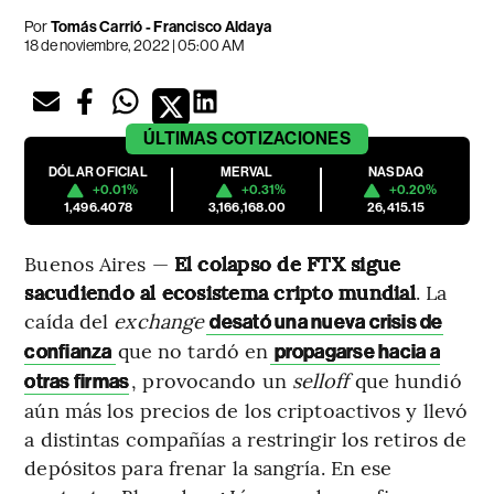
Por
Tomás Carrió
-
Francisco Aldaya
18 de noviembre, 2022 | 05:00 AM
ÚLTIMAS
COTIZACIONES
DÓLAR OFICIAL
MERVAL
NASDAQ
+0.01%
+0.31%
+0.20%
1,496.4078
3,166,168.00
26,415.15
Buenos Aires —
El
colapso de FTX sigue
sacudiendo al ecosistema cripto mundial
. La
caída del
exchange
desató una nueva crisis de
que no tardó en
confianza
propagarse hacia a
, provocando un
selloff
que hundió
otras firmas
aún más los precios de los criptoactivos y llevó
a distintas compañías a restringir los retiros de
depósitos para frenar la sangría. En ese