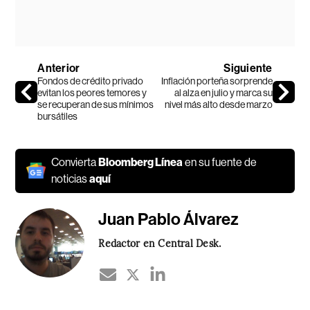
Anterior
Siguiente
Fondos de crédito privado
Inflación porteña sorprende
evitan los peores temores y
al alza en julio y marca su
se recuperan de sus mínimos
nivel más alto desde marzo
bursátiles
Convierta
Bloomberg Línea
en su fuente de
noticias
aquí
Juan Pablo Álvarez
Redactor en Central Desk.