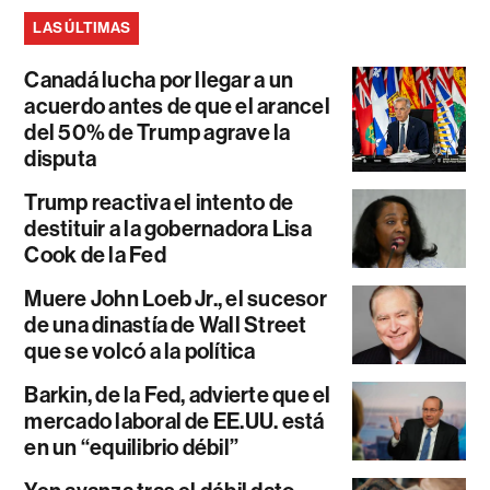
LAS ÚLTIMAS
Canadá lucha por llegar a un
acuerdo antes de que el arancel
del 50% de Trump agrave la
disputa
Trump reactiva el intento de
destituir a la gobernadora Lisa
Cook de la Fed
Muere John Loeb Jr., el sucesor
de una dinastía de Wall Street
que se volcó a la política
Barkin, de la Fed, advierte que el
mercado laboral de EE.UU. está
en un “equilibrio débil”