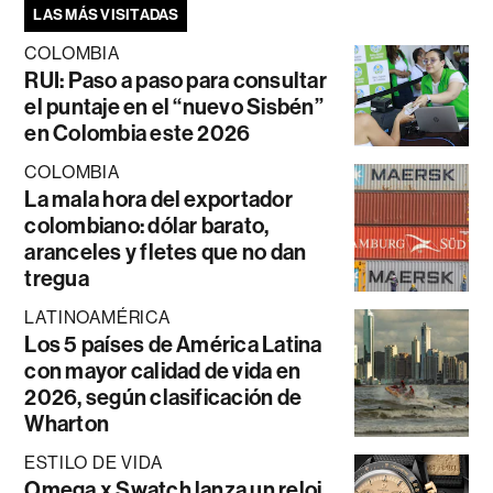
LAS MÁS VISITADAS
COLOMBIA
RUI: Paso a paso para consultar
el puntaje en el “nuevo Sisbén”
en Colombia este 2026
COLOMBIA
La mala hora del exportador
colombiano: dólar barato,
aranceles y fletes que no dan
tregua
LATINOAMÉRICA
Los 5 países de América Latina
con mayor calidad de vida en
2026, según clasificación de
Wharton
ESTILO DE VIDA
Omega x Swatch lanza un reloj