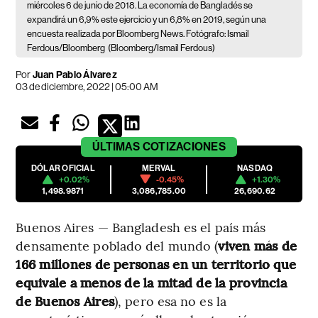
miércoles 6 de junio de 2018. La economía de Bangladés se
expandirá un 6,9% este ejercicio y un 6,8% en 2019, según una
encuesta realizada por Bloomberg News. Fotógrafo: Ismail
Ferdous/Bloomberg
(Bloomberg/Ismail Ferdous)
Por
Juan Pablo Álvarez
03 de diciembre, 2022 | 05:00 AM
ÚLTIMAS
COTIZACIONES
DÓLAR OFICIAL
MERVAL
NASDAQ
+0.02%
-0.45%
+1.30%
1,498.9871
3,086,785.00
26,690.62
Buenos Aires — Bangladesh es el país más
densamente poblado del mundo (
viven más de
166 millones de personas en un territorio que
equivale a menos de la mitad de la provincia
de Buenos Aires
), pero esa no es la