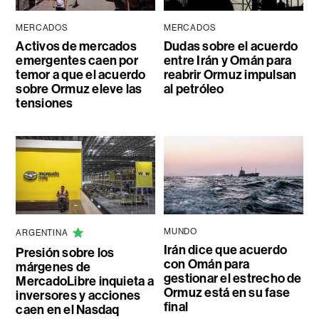
MERCADOS
MERCADOS
Activos de mercados
Dudas sobre el acuerdo
emergentes caen por
entre Irán y Omán para
temor a que el acuerdo
reabrir Ormuz impulsan
sobre Ormuz eleve las
al petróleo
tensiones
MUNDO
ARGENTINA
Irán dice que acuerdo
Presión sobre los
con Omán para
márgenes de
gestionar el estrecho de
MercadoLibre inquieta a
Ormuz está en su fase
inversores y acciones
final
caen en el Nasdaq