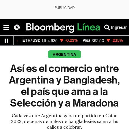
PUBLICIDAD
Ingresar
TH/USD
-0.23%
Visa
-2.15%
MercadoLibre
1,914.635
362.50
ARGENTINA
Así es el comercio entre
Argentina y Bangladesh,
el país que ama a la
Selección y a Maradona
Cada vez que Argentina gana un partido en Catar
2022, decenas de miles de bangladesíes salen a las
calles a celebrar.