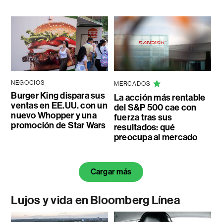
NEGOCIOS
MERCADOS
Burger King dispara sus
La acción más rentable
ventas en EE.UU. con un
del S&P 500 cae con
nuevo Whopper y una
fuerza tras sus
promoción de Star Wars
resultados: qué
preocupa al mercado
Cargar más
Lujos y vida en Bloomberg Línea