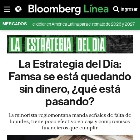
Ingresar
MERCADOS
 del precio del dólar en América Latina para el remate de 2026 y 2027
¿C
La Estrategia del Día:
Famsa se está quedando
sin dinero, ¿qué está
pasando?
La minorista regiomontana manda señales de falta de
liquidez, tiene poco efectivo en caja y compromisos
financieros que cumplir