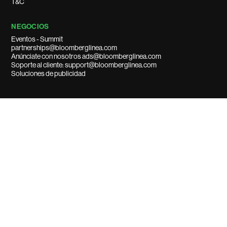
T&C
NEGOCIOS
Eventos - Summit
partnerships@bloomberglinea.com
Anúnciate con nosotros ads@bloomberglinea.com
Soporte al cliente: support@bloomberglinea.com
Soluciones de publicidad