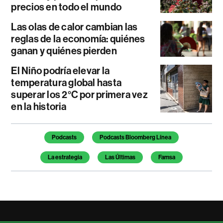
precios en todo el mundo
Las olas de calor cambian las
reglas de la economía: quiénes
ganan y quiénes pierden
El Niño podría elevar la
temperatura global hasta
superar los 2°C por primera vez
en la historia
Temas de este artículo
Podcasts
Podcasts Bloomberg Línea
La estrategia
Las Últimas
Famsa