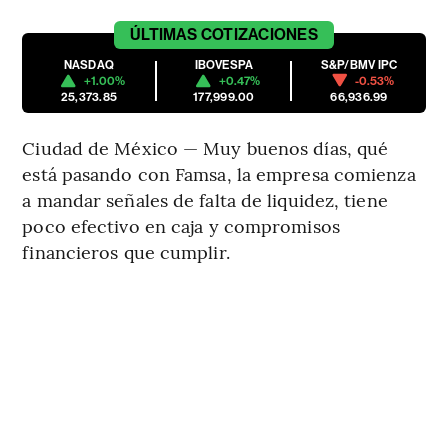
ÚLTIMAS
COTIZACIONES
NASDAQ
IBOVESPA
S&P/BMV IPC
+1.00%
+0.47%
-0.53%
25,373.85
177,999.00
66,936.99
Ciudad de México — Muy buenos días, qué
está pasando con Famsa, la empresa comienza
a mandar señales de falta de liquidez, tiene
poco efectivo en caja y compromisos
financieros que cumplir.