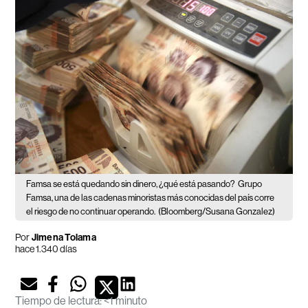
Famsa se está quedando sin dinero, ¿qué está pasando?
Grupo
Famsa, una de las cadenas minoristas más conocidas del país corre
el riesgo de no continuar operando.
(Bloomberg/Susana Gonzalez)
Por
Jimena Tolama
hace 1.340 días
Tiempo de lectura
:
<1 minuto