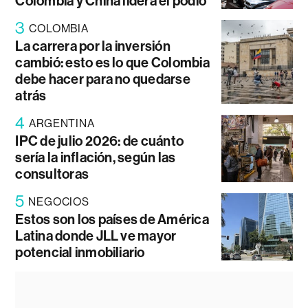
Colombia y China lidera el podio
3
COLOMBIA
La carrera por la inversión
cambió: esto es lo que Colombia
debe hacer para no quedarse
atrás
4
ARGENTINA
IPC de julio 2026: de cuánto
sería la inflación, según las
consultoras
5
NEGOCIOS
Estos son los países de América
Latina donde JLL ve mayor
potencial inmobiliario