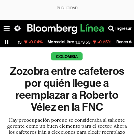
PUBLICIDAD
Ingresar
-0.04%
MercadoLibre
-0.25%
Banco de Bogota
3
1,879.59
38
COLOMBIA
Zozobra entre cafeteros
por quién llegue a
reemplazar a Roberto
Vélez en la FNC
Hay preocupación porque se consideraba al saliente
gerente como un buen elemento para el sector. Ahora
los cafeteros irán a elecciones para elegir reemplazo