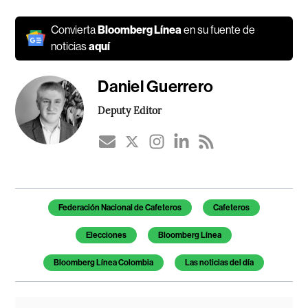
Convierta
Bloomberg Línea
en su fuente de
noticias
aquí
Daniel Guerrero
Deputy Editor
Temas de este artículo
Federación Nacional de Cafeteros
Cafeteros
Elecciones
Bloomberg Línea
Bloomberg Línea Colombia
Las noticias del día