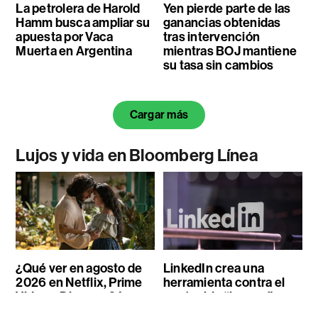
La petrolera de Harold
Yen pierde parte de las
Hamm busca ampliar su
ganancias obtenidas
apuesta por Vaca
tras intervención
Muerta en Argentina
mientras BOJ mantiene
su tasa sin cambios
Cargar más
Lujos y vida en Bloomberg Línea
¿Qué ver en agosto de
LinkedIn crea una
2026 en Netflix, Prime
herramienta contra el
Video y Disney +? Los
contenido “basura”
estrenos del mes
generado con IA: así