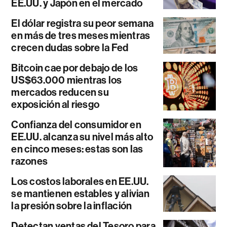
EE.UU. y Japón en el mercado
El dólar registra su peor semana
en más de tres meses mientras
crecen dudas sobre la Fed
Bitcoin cae por debajo de los
US$63.000 mientras los
mercados reducen su
exposición al riesgo
Confianza del consumidor en
EE.UU. alcanza su nivel más alto
en cinco meses: estas son las
razones
Los costos laborales en EE.UU.
se mantienen estables y alivian
la presión sobre la inflación
Detectan ventas del Tesoro para