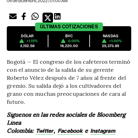
06 de diciembre, 2022 | 01:00 AM
ÚLTIMAS
COTIZACIONES
DÓLAR
BVC
NASDAQ
+1.15%
0.00%
+1.00%
3,152.58
16,220.00
25,373.85
Bogotá — El congreso de los cafeteros terminó
con el anuncio de la salida de su gerente
Roberto Vélez después de 7 años al frente del
gremio. Su salida dejó a los cultivadores del
grano con muchas preocupaciones de cara al
futuro.
Síguenos en las redes sociales de Bloomberg
Línea
Colombia:
,
e
Twitter
Facebook
Instagram