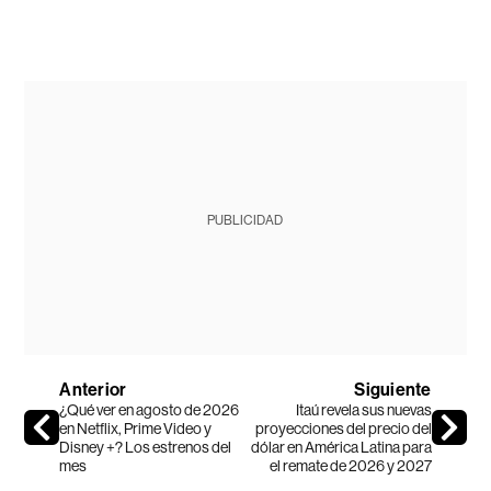
PUBLICIDAD
Anterior
Siguiente
¿Qué ver en agosto de 2026
Itaú revela sus nuevas
en Netflix, Prime Video y
proyecciones del precio del
Disney +? Los estrenos del
dólar en América Latina para
mes
el remate de 2026 y 2027