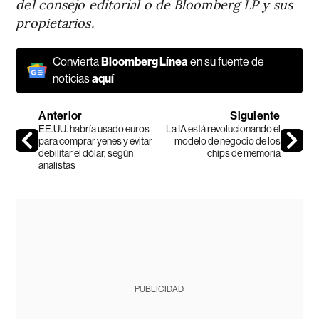
del consejo editorial o de Bloomberg LP y sus
propietarios.
Convierta
Bloomberg Línea
en su fuente de
noticias
aquí
Anterior
Siguiente
EE.UU. habría usado euros
La IA está revolucionando el
para comprar yenes y evitar
modelo de negocio de los
debilitar el dólar, según
chips de memoria
analistas
PUBLICIDAD