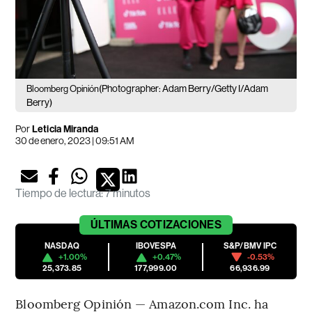
(Photographer: Adam Berry/Getty I/Adam
Bloomberg Opinión
Berry)
Por
Leticia Miranda
30 de enero, 2023 | 09:51 AM
Tiempo de lectura
:
7 minutos
ÚLTIMAS
COTIZACIONES
NASDAQ
IBOVESPA
S&P/BMV IPC
+1.00%
+0.47%
-0.53%
25,373.85
177,999.00
66,936.99
Bloomberg Opinión — Amazon.com Inc. ha