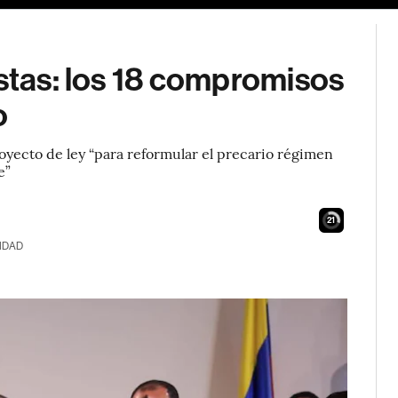
istas: los 18 compromisos
o
oyecto de ley “para reformular el precario régimen
e”
20
IDAD