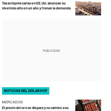
Tasas hipotecarias en EE.UU. alcanzan su
nivel más alto en un año y frenan la demanda
PUBLICIDAD
NOTICIAS DEL DÓLAR HOY
MERCADOS
El precio del oro se dispara y va camino a su