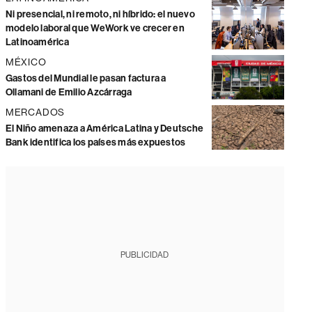
Ni presencial, ni remoto, ni híbrido: el nuevo
modelo laboral que WeWork ve crecer en
Latinoamérica
MÉXICO
Gastos del Mundial le pasan factura a
Ollamani de Emilio Azcárraga
MERCADOS
El Niño amenaza a América Latina y Deutsche
Bank identifica los países más expuestos
PUBLICIDAD