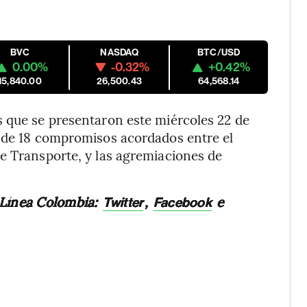
BVC
NASDAQ
BTC/USD
0.00%
-0.32%
+0.42%
15,840.00
26,500.43
64,568.14
s que se presentaron este miércoles 22 de
a de 18 compromisos acordados entre el
e Transporte, y las agremiaciones de
 Línea Colombia:
,
e
Twitter
Facebook