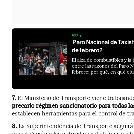
VER +
Paro Nacional de Taxist
de febrero?
El alza de combustibles y la
entre las razones del Paro N
febrero: por qué, en qué ci
7.
El Ministerio de Transporte viene trabajan
precario régimen sancionatorio para todas la
establecen herramientas para el control de tra
8.
La Superintendencia de Transporte seguirá 
investigación a las autoridades de tránsito y t