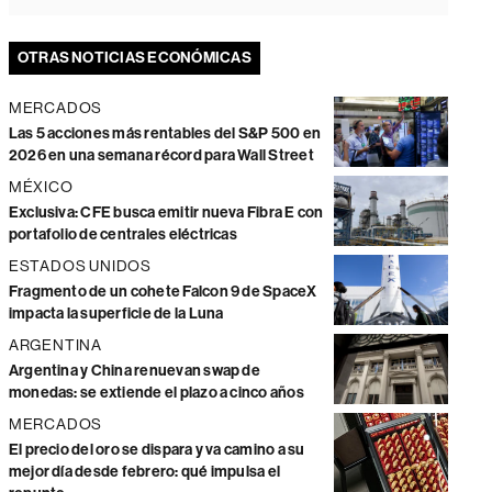
OTRAS NOTICIAS ECONÓMICAS
MERCADOS
Las 5 acciones más rentables del S&P 500 en
2026 en una semana récord para Wall Street
MÉXICO
Exclusiva: CFE busca emitir nueva Fibra E con
portafolio de centrales eléctricas
ESTADOS UNIDOS
Fragmento de un cohete Falcon 9 de SpaceX
impacta la superficie de la Luna
ARGENTINA
Argentina y China renuevan swap de
monedas: se extiende el plazo a cinco años
MERCADOS
El precio del oro se dispara y va camino a su
mejor día desde febrero: qué impulsa el