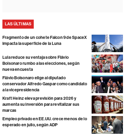
LAS ÚLTIMAS
Fragmento de un cohete Falcon 9 de SpaceX
impacta la superficie de la Luna
Lula reduce su ventaja sobre Flávio
Bolsonaro rumbo a las elecciones, según
nueva encuesta
Flávio Bolsonaro elige al diputado
conservador Alfredo Gaspar como candidato
a la vicepresidencia
Kraft Heinz eleva previsión para 2026 y
aumenta su inversión para revitalizar sus
marcas
Empleo privado en EE.UU. crece menos de lo
esperado en julio, según ADP