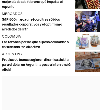
mejor día desde febrero: qué impulsa el
repunte
MERCADOS
S&P 500 marca un récord tras sólidos
resultados corporativos y el optimismo
alrededor de Irán
COLOMBIA
Las razones por las que el peso colombiano
está siendo tan atractivo
ARGENTINA
Precios de bonos sugieren dinámica alcista
para el dólar en Argentina pese a intervención
oficial