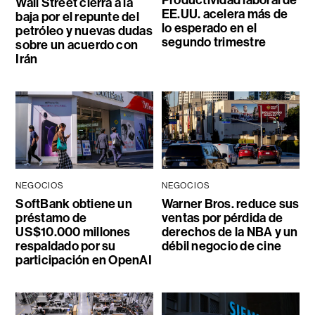
Productividad laboral de
Wall Street cierra a la
EE.UU. acelera más de
baja por el repunte del
lo esperado en el
petróleo y nuevas dudas
segundo trimestre
sobre un acuerdo con
Irán
NEGOCIOS
NEGOCIOS
SoftBank obtiene un
Warner Bros. reduce sus
préstamo de
ventas por pérdida de
US$10.000 millones
derechos de la NBA y un
respaldado por su
débil negocio de cine
participación en OpenAI