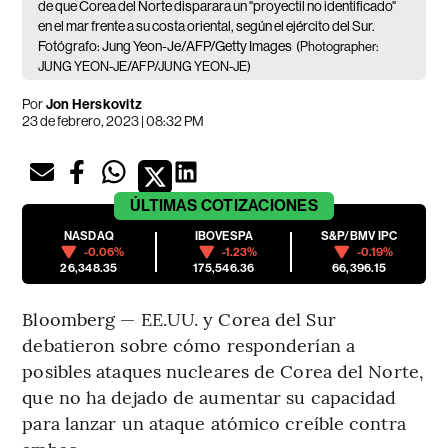
de que Corea del Norte disparara un "proyectil no identificado"
en el mar frente a su costa oriental, según el ejército del Sur.
Fotógrafo: Jung Yeon-Je/AFP/Getty Images
(Photographer:
JUNG YEON-JE/AFP/JUNG YEON-JE)
Por
Jon Herskovitz
23 de febrero, 2023 | 08:32 PM
ÚLTIMAS
COTIZACIONES
NASDAQ
IBOVESPA
S&P/BMV IPC
-0.06%
-1.23%
-0.19%
26,348.35
175,546.36
66,396.15
Bloomberg — EE.UU. y Corea del Sur
debatieron sobre cómo responderían a
posibles ataques nucleares de Corea del Norte,
que no ha dejado de aumentar su capacidad
para lanzar un ataque atómico creíble contra