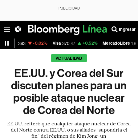
PUBLICIDAD
Ingresar
-0.02%
Visa
+0.52%
MercadoLibre
-5.
3
370.47
1,824.26
ACTUALIDAD
EE.UU. y Corea del Sur
discuten planes para un
posible ataque nuclear
de Corea del Norte
EE.UU. reiteró que cualquier ataque nuclear de Corea
del Norte contra EE.UU. o sus aliados “supondría el
fin” del régimen de Kim Jong-un