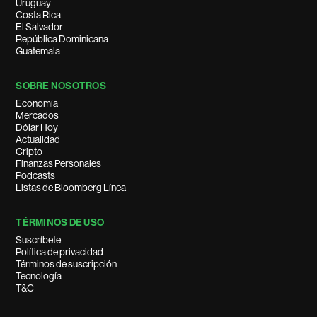
Uruguay
Costa Rica
El Salvador
República Dominicana
Guatemala
SOBRE NOSOTROS
Economía
Mercados
Dólar Hoy
Actualidad
Cripto
Finanzas Personales
Podcasts
Listas de Bloomberg Línea
TÉRMINOS DE USO
Suscríbete
Política de privacidad
Términos de suscripción
Tecnología
T&C