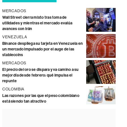
MERCADOS
Wall Street cierra mixto tras toma de
utilidades y mientras el mercado evalúa
avances con Irán
VENEZUELA
Binance despliega su tarjeta en Venezuela en
un mercado impulsado por el auge de las
stablecoins
MERCADOS
El precio del oro se dispara y va camino a su
mejor día desde febrero: qué impulsa el
repunte
COLOMBIA
Las razones por las que el peso colombiano
está siendo tan atractivo