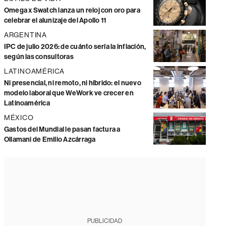
Omega x Swatch lanza un reloj con oro para
celebrar el alunizaje del Apollo 11
ARGENTINA
IPC de julio 2026: de cuánto sería la inflación,
según las consultoras
LATINOAMÉRICA
Ni presencial, ni remoto, ni híbrido: el nuevo
modelo laboral que WeWork ve crecer en
Latinoamérica
MÉXICO
Gastos del Mundial le pasan factura a
Ollamani de Emilio Azcárraga
PUBLICIDAD