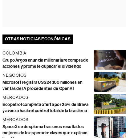
OTRAS NOTICIAS ECONÓMICAS
COLOMBIA
Grupo Argos anuncia millonaria recompra de
acciones y promete duplicar el dividendo
NEGOCIOS
Microsoft registra US$24.100 millones en
ventas de IA procedentes de OpenAI
MERCADOS
Ecopetrol completa oferta por 25% de Brava
y avanza hacia el control total de la brasileña
MERCADOS
SpaceX se desploma tras unos resultados
mejores de lo esperado: claves que explican