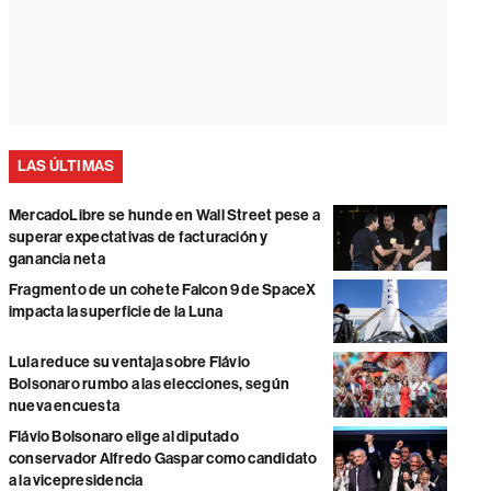
LAS ÚLTIMAS
MercadoLibre se hunde en Wall Street pese a
superar expectativas de facturación y
ganancia neta
Fragmento de un cohete Falcon 9 de SpaceX
impacta la superficie de la Luna
Lula reduce su ventaja sobre Flávio
Bolsonaro rumbo a las elecciones, según
nueva encuesta
Flávio Bolsonaro elige al diputado
conservador Alfredo Gaspar como candidato
a la vicepresidencia