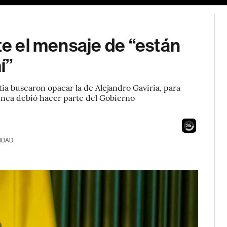
te el mensaje de “están
í”
tia buscaron opacar la de Alejandro Gaviria, para
 nunca debió hacer parte del Gobierno
24
IDAD