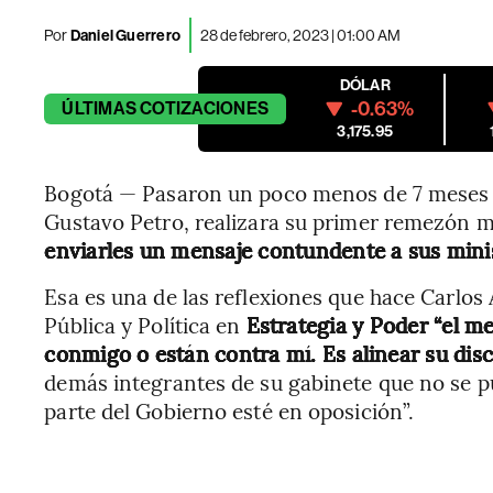
Por
Daniel Guerrero
28 de febrero, 2023 | 01:00 AM
DÓLAR
-0.63%
ÚLTIMAS
COTIZACIONES
3,175.95
Bogotá — Pasaron un poco menos de 7 meses p
Gustavo Petro, realizara su primer remezón mi
enviarles un mensaje contundente a sus minis
Esa es una de las reflexiones que hace Carlo
Pública y Política en
Estrategia y Poder “el m
conmigo o están contra mí. Es alinear su dis
demás integrantes de su gabinete que no se 
parte del Gobierno esté en oposición”.