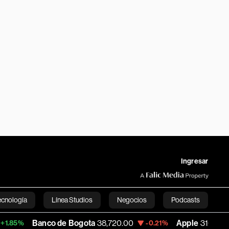
Ingresar
ecnología
Línea Studios
Negocios
Podcasts
Banco de Bogota
38,720.00
Apple
310.94
-0.21%
+0.55%
English