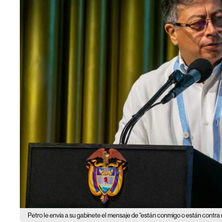
Petro le envía a su gabinete el mensaje de “están conmigo o están contra 