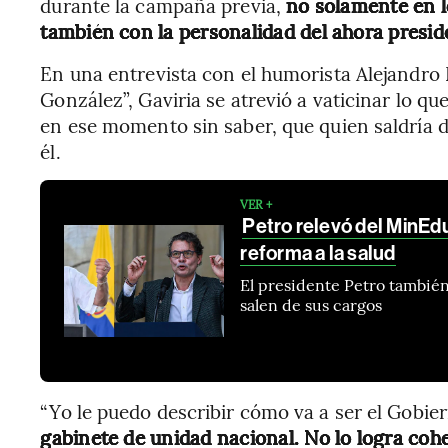
durante la campaña previa,
no solamente en l
también con la personalidad del ahora presid
En una entrevista con el humorista Alejandro 
González”, Gaviria se atrevió a vaticinar lo qu
en ese momento sin saber, que quien saldría d
él.
VER +
Petro relevó del MinEdu
reforma a la salud
El presidente Petro también
salen de sus cargos
“Yo le puedo describir cómo va a ser el Gobie
gabinete de unidad nacional. No lo logra coh