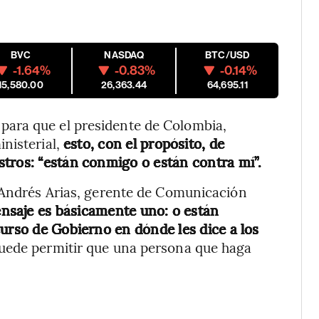
BVC
NASDAQ
BTC/USD
-1.64%
-0.83%
-0.14%
15,580.00
26,363.44
64,695.11
ara que el presidente de Colombia,
nisterial,
esto, con el propósito, de
tros: “están conmigo o están contra mí”.
s Andrés Arias, gerente de Comunicación
ensaje es básicamente uno: o están
curso de Gobierno en dónde les dice a los
puede permitir que una persona que haga