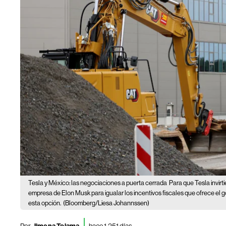
Tesla y México: las negociaciones a puerta cerrada
Para que Tesla invirt
empresa de Elon Musk para igualar los incentivos fiscales que ofrece el
esta opción.
(Bloomberg/Liesa Johannssen)
Por
hace 1.251 días