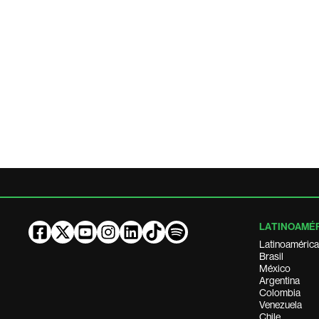
LATINOAMÉ
Latinoamérica
Brasil
México
Argentina
Colombia
Venezuela
Chile