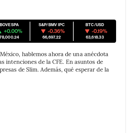
IBOVESPA
S&P/BMV IPC
BTC/USD
+0.00%
-0.36%
-0.19%
178,000.24
66,697.22
63,618.33
 México, hablemos ahora de una anécdota
las intenciones de la CFE. En asuntos de
presas de Slim. Además, qué esperar de la