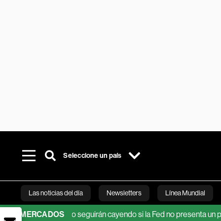
Seleccione un país
Las noticias del día
Newsletters
Línea Mundial
onos del Tesoro seguirán cayendo si la Fed no presenta un plan cla
MERCADOS
Bloomberg 