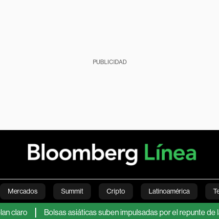
PUBLICIDAD
Mercados
Summit
Cripto
Latinoamérica
T
ro
Bolsas asiáticas suben impulsadas por el repunte de las tec
Green
Economía
Estilo de vida
Mundo
Videos