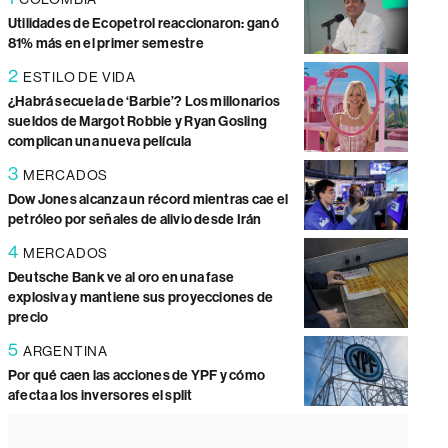
Utilidades de Ecopetrol reaccionaron: ganó
81% más en el primer semestre
2
ESTILO DE VIDA
¿Habrá secuela de ‘Barbie’? Los millonarios
sueldos de Margot Robbie y Ryan Gosling
complican una nueva película
3
MERCADOS
Dow Jones alcanza un récord mientras cae el
petróleo por señales de alivio desde Irán
4
MERCADOS
Deutsche Bank ve al oro en una fase
explosiva y mantiene sus proyecciones de
precio
5
ARGENTINA
Por qué caen las acciones de YPF y cómo
afecta a los inversores el split