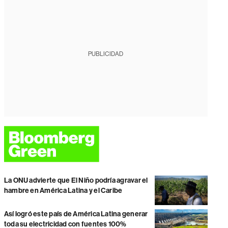
PUBLICIDAD
La ONU advierte que El Niño podría agravar el
hambre en América Latina y el Caribe
Así logró este país de América Latina generar
toda su electricidad con fuentes 100%