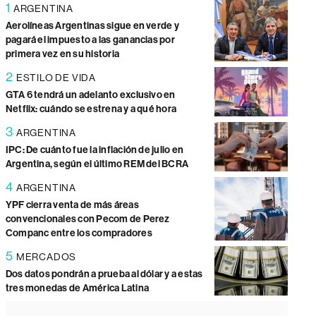
1
ARGENTINA
Aerolíneas Argentinas sigue en verde y
pagará el impuesto a las ganancias por
primera vez en su historia
2
ESTILO DE VIDA
GTA 6 tendrá un adelanto exclusivo en
Netflix: cuándo se estrena y a qué hora
3
ARGENTINA
IPC: De cuánto fue la inflación de julio en
Argentina, según el último REM del BCRA
4
ARGENTINA
YPF cierra venta de más áreas
convencionales con Pecom de Perez
Companc entre los compradores
5
MERCADOS
Dos datos pondrán a prueba al dólar y a estas
tres monedas de América Latina