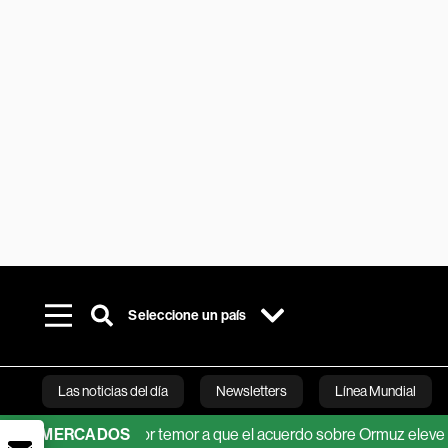
Seleccione un país
Las noticias del día
Newsletters
Línea Mundial
tes caen por temor a que el acuerdo sobre Ormuz eleve las tens
MERCADOS
Bloomberg 