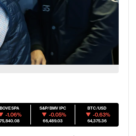
IBOVESPA
S&P/BMV IPC
BTC/USD
-1.06%
-0.05%
-0.63%
175,840.08
66,489.03
64,375.36