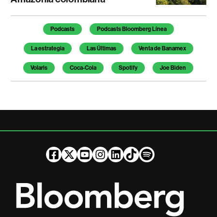
Temas de este artículo
Podcasts
Podcasts Bloomberg Línea
La estrategia
Las Últimas
Venta de Banamex
Volaris
Coca-Cola
Spotify
Joe Biden