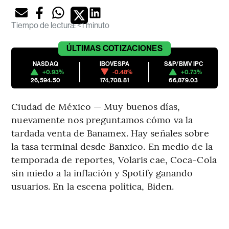
Tiempo de lectura
:
<1 minuto
ÚLTIMAS
COTIZACIONES
NASDAQ
IBOVESPA
S&P/BMV IPC
+0.93%
-0.48%
+0.73%
26,594.50
174,708.81
66,879.03
Ciudad de México — Muy buenos días,
nuevamente nos preguntamos cómo va la
tardada venta de Banamex. Hay señales sobre
la tasa terminal desde Banxico. En medio de la
temporada de reportes, Volaris cae, Coca-Cola
sin miedo a la inflación y Spotify ganando
usuarios. En la escena política, Biden.