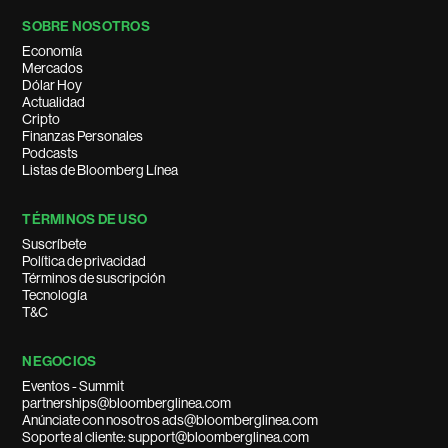
SOBRE NOSOTROS
Economía
Mercados
Dólar Hoy
Actualidad
Cripto
Finanzas Personales
Podcasts
Listas de Bloomberg Línea
TÉRMINOS DE USO
Suscríbete
Política de privacidad
Términos de suscripción
Tecnología
T&C
NEGOCIOS
Eventos - Summit
partnerships@bloomberglinea.com
Anúnciate con nosotros ads@bloomberglinea.com
Soporte al cliente: support@bloomberglinea.com