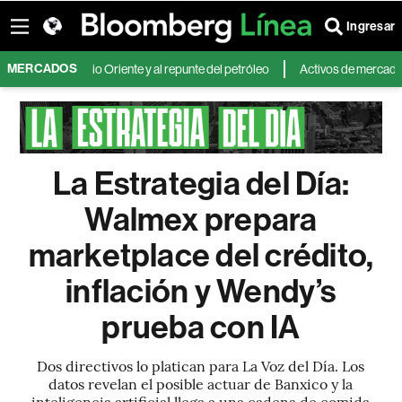
Ingresar
MERCADOS
ones en Medio Oriente y al repunte del petróleo
Activos de mercados emer
La Estrategia del Día:
Walmex prepara
marketplace del crédito,
inflación y Wendy’s
prueba con IA
Dos directivos lo platican para La Voz del Día. Los
datos revelan el posible actuar de Banxico y la
inteligencia artificial llega a una cadena de comida