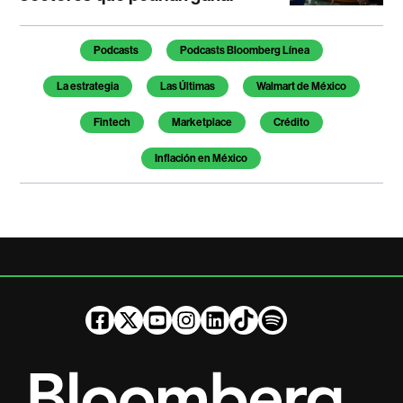
Temas de este artículo
Podcasts
Podcasts Bloomberg Línea
La estrategia
Las Últimas
Walmart de México
Fintech
Marketplace
Crédito
Inflación en México