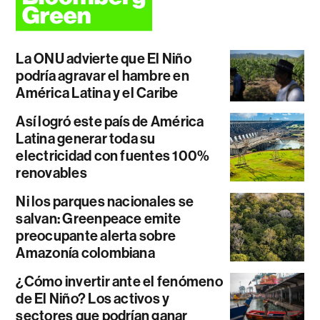
La ONU advierte que El Niño
podría agravar el hambre en
América Latina y el Caribe
Así logró este país de América
Latina generar toda su
electricidad con fuentes 100%
renovables
Ni los parques nacionales se
salvan: Greenpeace emite
preocupante alerta sobre
Amazonía colombiana
¿Cómo invertir ante el fenómeno
de El Niño? Los activos y
sectores que podrían ganar