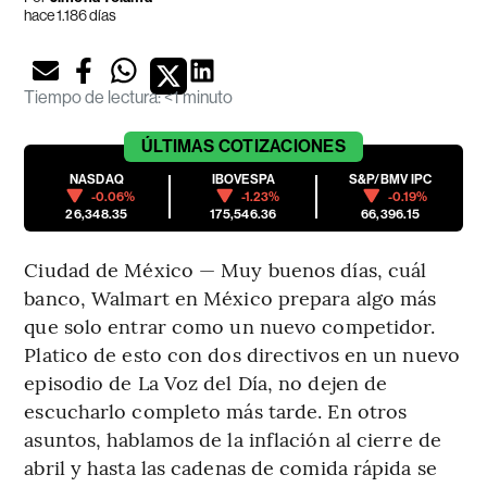
hace 1.186 días
Tiempo de lectura
:
<1 minuto
ÚLTIMAS
COTIZACIONES
NASDAQ
IBOVESPA
S&P/BMV IPC
-0.06%
-1.23%
-0.19%
26,348.35
175,546.36
66,396.15
Ciudad de México — Muy buenos días, cuál
banco, Walmart en México prepara algo más
que solo entrar como un nuevo competidor.
Platico de esto con dos directivos en un nuevo
episodio de La Voz del Día, no dejen de
escucharlo completo más tarde. En otros
asuntos, hablamos de la inflación al cierre de
abril y hasta las cadenas de comida rápida se