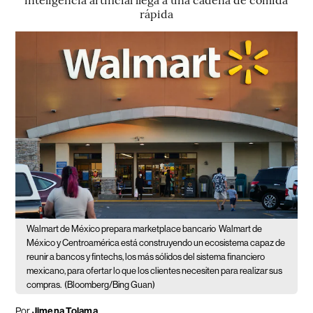
rápida
Walmart de México prepara marketplace bancario
Walmart de
México y Centroamérica está construyendo un ecosistema capaz de
reunir a bancos y fintechs, los más sólidos del sistema financiero
mexicano, para ofertar lo que los clientes necesiten para realizar sus
compras.
(Bloomberg/Bing Guan)
Por
Jimena Tolama