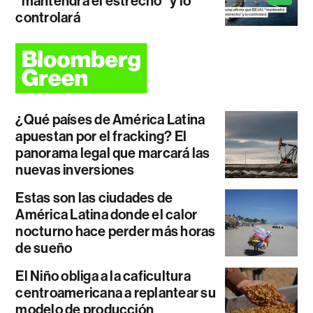
"mantendrá el estrecho" y lo
controlará
¿Qué países de América Latina
apuestan por el fracking? El
panorama legal que marcará las
nuevas inversiones
Estas son las ciudades de
América Latina donde el calor
nocturno hace perder más horas
de sueño
El Niño obliga a la caficultura
centroamericana a replantear su
modelo de producción