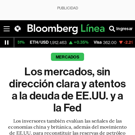
PUBLICIDAD
Ingresar
ETH/USD
+0.35%
Visa
-2.29%
MercadoL
1,912.463
362.00
MERCADOS
Los mercados, sin
dirección clara y atentos
a la deuda de EE.UU. y a
la Fed
Los inversores también evalúan las señales de las
economías china y británica, además del movimiento
de EE.UU. para reconstituir las reservas de petróleo