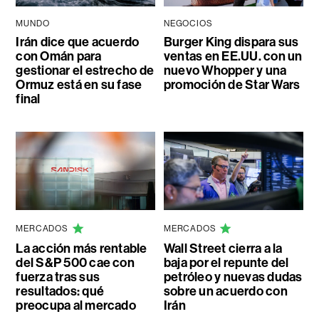
MUNDO
NEGOCIOS
Irán dice que acuerdo
Burger King dispara sus
con Omán para
ventas en EE.UU. con un
gestionar el estrecho de
nuevo Whopper y una
Ormuz está en su fase
promoción de Star Wars
final
MERCADOS
MERCADOS
La acción más rentable
Wall Street cierra a la
del S&P 500 cae con
baja por el repunte del
fuerza tras sus
petróleo y nuevas dudas
resultados: qué
sobre un acuerdo con
preocupa al mercado
Irán