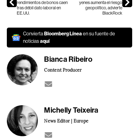
rendimientos de bonos caen
yenes aumenta el riesgo
tras débil dato laboral en
geopolítico, advierte
EE.UU.
BlackRock
Convierta
Bloomberg Línea
en su fuente de
noticias
aquí
Bianca Ribeiro
Content Producer
Michelly Teixeira
News Editor | Europe