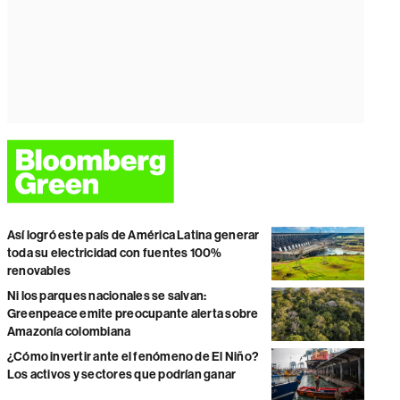
Así logró este país de América Latina generar
toda su electricidad con fuentes 100%
renovables
Ni los parques nacionales se salvan:
Greenpeace emite preocupante alerta sobre
Amazonía colombiana
¿Cómo invertir ante el fenómeno de El Niño?
Los activos y sectores que podrían ganar