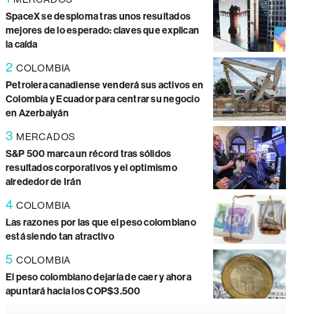
SpaceX se desploma tras unos resultados
mejores de lo esperado: claves que explican
la caída
2
COLOMBIA
Petrolera canadiense venderá sus activos en
Colombia y Ecuador para centrar su negocio
en Azerbaiyán
3
MERCADOS
S&P 500 marca un récord tras sólidos
resultados corporativos y el optimismo
alrededor de Irán
4
COLOMBIA
Las razones por las que el peso colombiano
está siendo tan atractivo
5
COLOMBIA
El peso colombiano dejaría de caer y ahora
apuntará hacia los COP$3.500