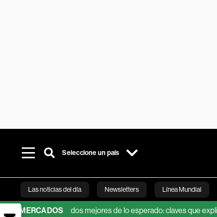
Seleccione un país
Las noticias del día
Newsletters
Línea Mundial
s unos resultados mejores de lo esperado: claves que explican la 
MERCADOS
Bloomberg 