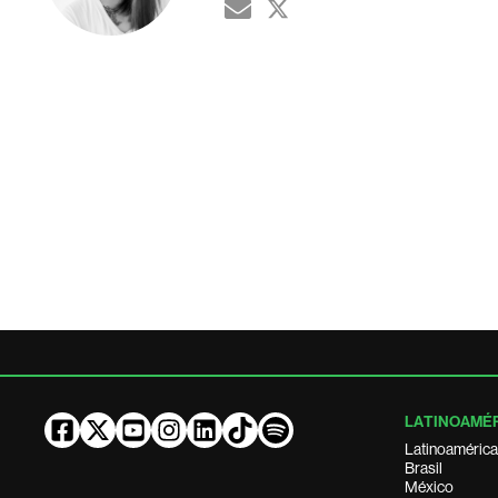
LATINOAMÉ
Latinoamérica
Brasil
México