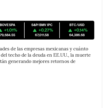
IBOVESPA
S&P/BMV IPC
BTC/USD
+1.01%
+0.27%
+0.14%
179,684.55
67,011.58
64,386.68
idades de las empresas mexicanas y cuánto
del techo de la deuda en EE.UU., la muerte
stán generando mejores retornos de