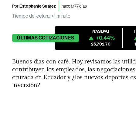
Por
Estephanie Suárez
hace 1.177 días
Tiempo de lectura
:
<1 minuto
NASDAQ
+0.44%
ÚLTIMAS
COTIZACIONES
26,702.70
Buenos días con café. Hoy revisamos las util
contribuyen los empleados, las negociaciones 
cruzada en Ecuador y ¿los nuevos deportes e
inversión?