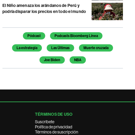
El Niño amenaza los arándanos de Perú y
podría disparar los precios en todo el mundo
Temas de este artículo
Pódcast
Podcasts Bloomberg Línea
La estrategia
Las Últimas
Muerte cruzada
Joe Biden
NBA
TÉRMINOS DE USO
Suscríbete
Política de privacidad
Términos de suscripción