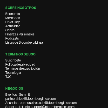
SOBRE NOSOTROS
Economía
Mercados
Dólar Hoy
Actualidad
Cripto
Finanzas Personales
Podcasts
Listas de Bloomberg Línea
TÉRMINOS DE USO
Suscríbete
Política de privacidad
Términos de suscripción
Tecnología
T&C
NEGOCIOS
Eventos - Summit
partnerships@bloomberglinea.com
Anúnciate con nosotros ads@bloomberglinea.com
Soporte al cliente: support@bloomberglinea.com