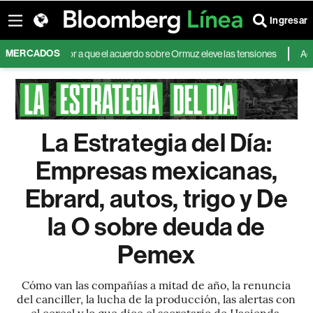
Ingresar
MERCADOS
n por temor a que el acuerdo sobre Ormuz eleve las tensiones
Aerolíne
La Estrategia del Día:
Empresas mexicanas,
Ebrard, autos, trigo y De
la O sobre deuda de
Pemex
Cómo van las compañías a mitad de año, la renuncia
del canciller, la lucha de la producción, las alertas con
el cereal y lo que dice el secretario de Hacienda.