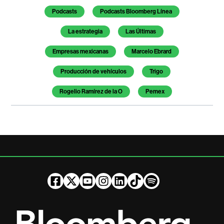
Temas de este artículo
Podcasts
Podcasts Bloomberg Línea
La estrategia
Las Últimas
Empresas mexicanas
Marcelo Ebrard
Producción de vehículos
Trigo
Rogelio Ramírez de la O
Pemex