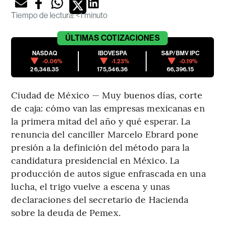
Tiempo de lectura
:
<1 minuto
ÚLTIMAS
COTIZACIONES
NASDAQ
IBOVESPA
S&P/BMV IPC
-0.06%
-1.23%
-0.19%
26,348.35
175,546.36
66,396.15
Ciudad de México — Muy buenos días, corte
de caja: cómo van las empresas mexicanas en
la primera mitad del año y qué esperar. La
renuncia del canciller Marcelo Ebrard pone
presión a la definición del método para la
candidatura presidencial en México. La
producción de autos sigue enfrascada en una
lucha, el trigo vuelve a escena y unas
declaraciones del secretario de Hacienda
sobre la deuda de Pemex.