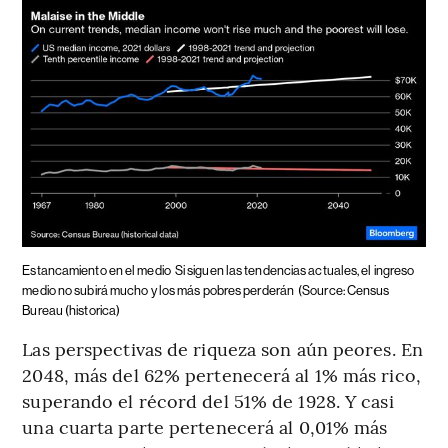
Estancamiento en el medio
Si siguen las tendencias actuales, el ingreso
medio no subirá mucho y los más pobres perderán
(Source: Census
Bureau (historica)
Las perspectivas de riqueza son aún peores. En
2048, más del 62% pertenecerá al 1% más rico,
superando el récord del 51% de 1928. Y casi
una cuarta parte pertenecerá al 0,01% más