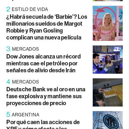
2
ESTILO DE VIDA
¿Habrá secuela de ‘Barbie’? Los
millonarios sueldos de Margot
Robbie y Ryan Gosling
complican una nueva película
3
MERCADOS
Dow Jones alcanza un récord
mientras cae el petróleo por
señales de alivio desde Irán
4
MERCADOS
Deutsche Bank ve al oro en una
fase explosiva y mantiene sus
proyecciones de precio
5
ARGENTINA
Por qué caen las acciones de
YPF y cómo afecta a los