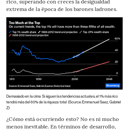
rico, superando con creces la desigualdad
extrema de la época de los barones ladrones.
Demasiado en la cima
Si siguen las tendencias actuales, el 1% más rico
tendrá más del 60% de la riqueza total
(Source: Emmanuel Saez, Gabriel
Z)
¿Cómo está ocurriendo esto? No es ni mucho
menos inevitable. En términos de desarrollo,