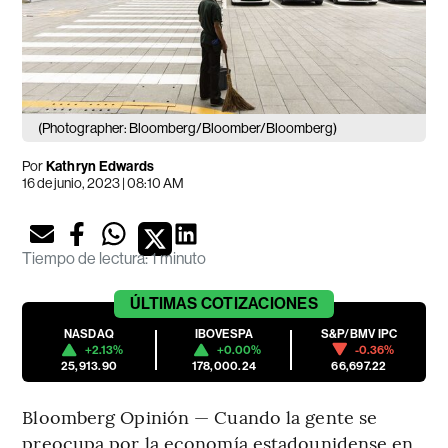
(Photographer: Bloomberg/Bloomber/Bloomberg)
Por
Kathryn Edwards
16 de junio, 2023 | 08:10 AM
Tiempo de lectura
:
1 minuto
ÚLTIMAS
COTIZACIONES
NASDAQ
IBOVESPA
S&P/BMV IPC
+2.13%
+0.00%
-0.36%
25,913.90
178,000.24
66,697.22
Bloomberg Opinión — Cuando la gente se
preocupa por la economía estadounidense en