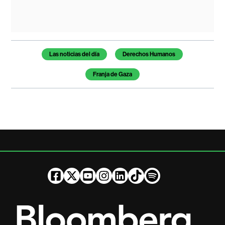
Temas de este artículo
Las noticias del día
Derechos Humanos
Franja de Gaza