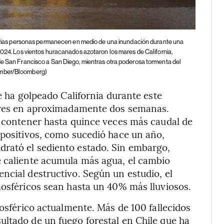
rias personas permanecen en medio de una inundación durante una
2024. Los vientos huracanados azotaron los mares de California,
de San Francisco a San Diego, mientras otra poderosa tormenta del
omber/Bloomberg)
ue ha golpeado California durante este
 tres en aproximadamente dos semanas.
a contener hasta quince veces más caudal de
 positivos, como sucedió hace un año,
rató el sediento estado. Sin embargo,
e caliente acumula más agua, el cambio
ncial destructivo. Según un estudio, el
mosféricos sean hasta un 40% más lluviosos.
mosférico actualmente. Más de 100 fallecidos
ltado de un fuego forestal en Chile que ha