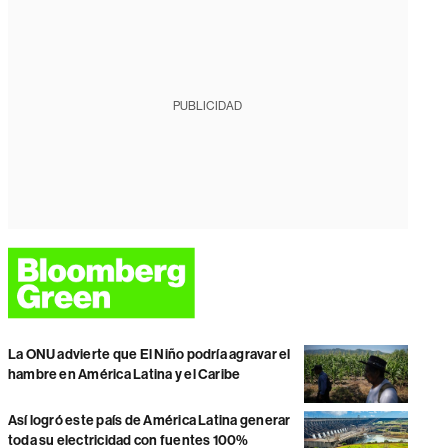
PUBLICIDAD
La ONU advierte que El Niño podría agravar el
hambre en América Latina y el Caribe
Así logró este país de América Latina generar
toda su electricidad con fuentes 100%