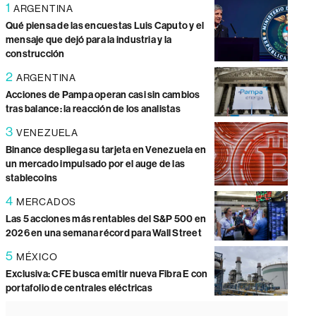
1
ARGENTINA
Qué piensa de las encuestas Luis Caputo y el
mensaje que dejó para la industria y la
construcción
2
ARGENTINA
Acciones de Pampa operan casi sin cambios
tras balance: la reacción de los analistas
3
VENEZUELA
Binance despliega su tarjeta en Venezuela en
un mercado impulsado por el auge de las
stablecoins
4
MERCADOS
Las 5 acciones más rentables del S&P 500 en
2026 en una semana récord para Wall Street
5
MÉXICO
Exclusiva: CFE busca emitir nueva Fibra E con
portafolio de centrales eléctricas