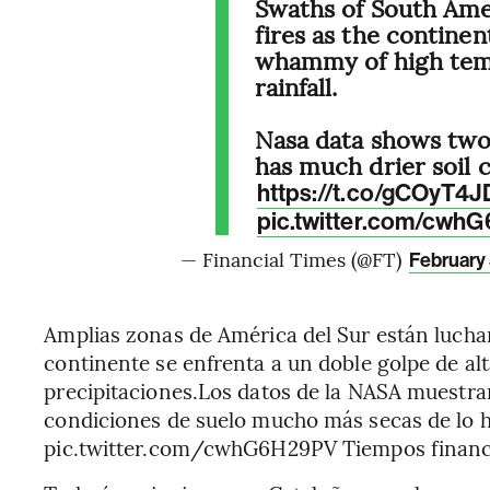
Swaths of South Amer
fires as the continen
whammy of high tem
rainfall.
Nasa data shows two
has much drier soil 
https://t.co/gCOyT4
pic.twitter.com/cwh
— Financial Times (@FT)
February 
Amplias zonas de América del Sur están lucha
continente se enfrenta a un doble golpe de al
precipitaciones.Los datos de la NASA muestran
condiciones de suelo mucho más secas de lo 
pic.twitter.com/cwhG6H29PV Tiempos financi