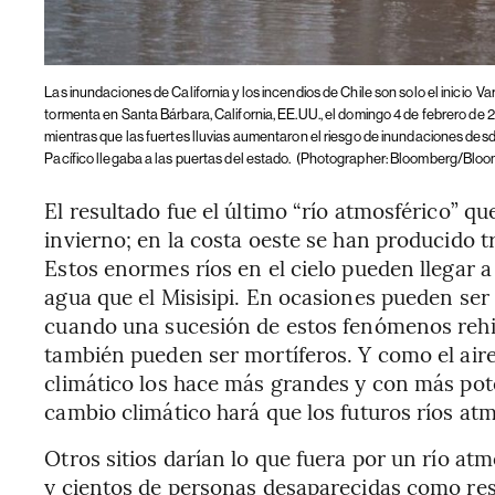
Las inundaciones de California y los incendios de Chile son solo el inicio
Va
tormenta en Santa Bárbara, California, EE.UU., el domingo 4 de febrero de 
mientras que las fuertes lluvias aumentaron el riesgo de inundaciones des
Pacífico llegaba a las puertas del estado.
(Photographer: Bloomberg/Blo
El resultado fue el último “río atmosférico” q
invierno; en la costa oeste se han producido
Estos enormes ríos en el cielo pueden llegar 
agua que el Misisipi. En ocasiones pueden ser
cuando una sucesión de estos fenómenos rehid
también pueden ser mortíferos. Y como el air
climático los hace más grandes y con más pote
cambio climático hará que los futuros ríos at
Otros sitios darían lo que fuera por un río at
y cientos de personas desaparecidas como resu