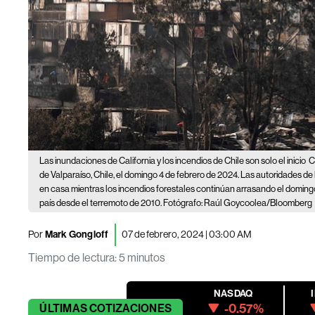
Las inundaciones de California y los incendios de Chile son solo el inicio
C
de Valparaíso, Chile, el domingo 4 de febrero de 2024. Las autoridades d
en casa mientras los incendios forestales continúan arrasando el doming
país desde el terremoto de 2010. Fotógrafo: Raúl Goycoolea/Bloomberg
Por
Mark Gongloff
07 de febrero, 2024 | 03:00 AM
Tiempo de lectura
:
5 minutos
NASDAQ
-0.57%
ÚLTIMAS
COTIZACIONES