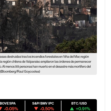
asas destruidas tras los incendios forestales en Viña del Mar, región
e la región chilena de Valparaíso ampliaron las órdenes de permanecer
o. Al menos 99 personas han muerto en el desastre más mortífero del
(Bloomberg/Raul Goycoolea)
IBOVESPA
S&P/BMV IPC
BTC/USD
-0.05%
-0.50%
+0.91%