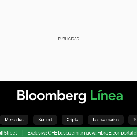
PUBLICIDAD
Mercados
Summit
Cripto
Latinoamérica
T
Exclusiva: CFE busca emitir nueva Fibra E con portafolio de centr
Green
Economía
Estilo de vida
Mundo
Videos