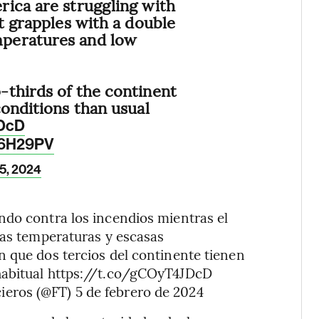
ica are struggling with
t grapples with a double
peratures and low
-thirds of the continent
conditions than usual
JDcD
G6H29PV
5, 2024
ndo contra los incendios mientras el
tas temperaturas y escasas
 que dos tercios del continente tienen
habitual https://t.co/gCOyT4JDcD
eros (@FT) 5 de febrero de 2024