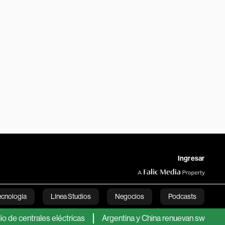
Ingresar
ecnología
Línea Studios
Negocios
Podcasts
ales eléctricas
Argentina y China renuevan swap de monedas: s
English