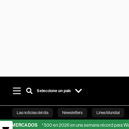
Seleccione un país
Las noticias del día
Newsletters
Línea Mundial
les del S&P 500 en 2026 en una semana récord para Wall Street
MERCADOS
Bloomberg 