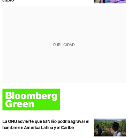
cripto
PUBLICIDAD
La ONU advierte que El Niño podría agravar el
hambre en América Latina y el Caribe