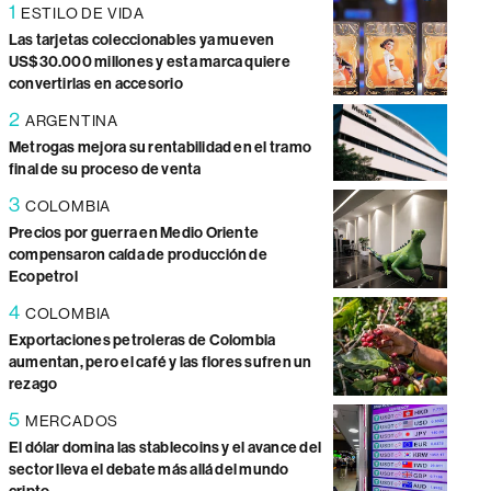
1
ESTILO DE VIDA
Las tarjetas coleccionables ya mueven
US$30.000 millones y esta marca quiere
convertirlas en accesorio
2
ARGENTINA
Metrogas mejora su rentabilidad en el tramo
final de su proceso de venta
3
COLOMBIA
Precios por guerra en Medio Oriente
compensaron caída de producción de
Ecopetrol
4
COLOMBIA
Exportaciones petroleras de Colombia
aumentan, pero el café y las flores sufren un
rezago
5
MERCADOS
El dólar domina las stablecoins y el avance del
sector lleva el debate más allá del mundo