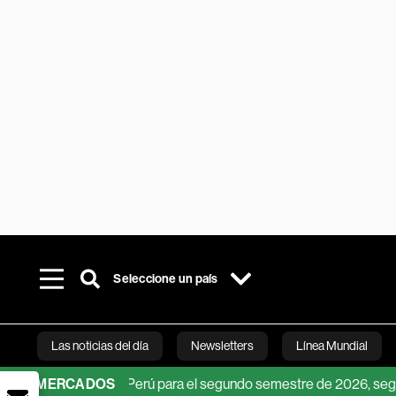
Seleccione un país
Las noticias del día
Newsletters
Línea Mundial
del dólar en Perú para el segundo semestre de 2026, según analist
MERCADOS
Bloomberg 