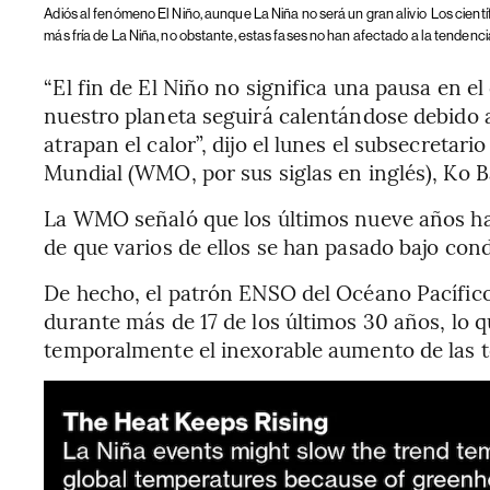
Adiós al fenómeno El Niño, aunque La Niña no será un gran alivio
Los cient
más fría de La Niña, no obstante, estas fases no han afectado a la tendenci
“El fin de El Niño no significa una pausa en el
nuestro planeta seguirá calentándose debido 
atrapan el calor”, dijo el lunes el subsecretar
Mundial (WMO, por sus siglas en inglés), Ko B
La WMO señaló que los últimos nueve años ha
de que varios de ellos se han pasado bajo con
De hecho, el patrón ENSO del Océano Pacífico
durante más de 17 de los últimos 30 años, lo
temporalmente el inexorable aumento de las t