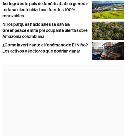
Así logró este país de América Latina generar
toda su electricidad con fuentes 100%
renovables
Ni los parques nacionales se salvan:
Greenpeace emite preocupante alerta sobre
Amazonía colombiana
¿Cómo invertir ante el fenómeno de El Niño?
Los activos y sectores que podrían ganar