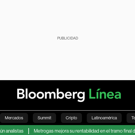
PUBLICIDAD
Mercados
Summit
Cripto
Latinoamérica
T
as
Metrogas mejora su rentabilidad en el tramo final de su pro
Green
Economía
Estilo de vida
Mundo
Videos