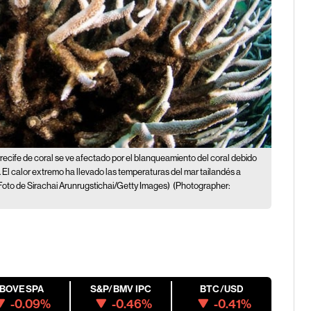
recife de coral se ve afectado por el blanqueamiento del coral debido
. El calor extremo ha llevado las temperaturas del mar tailandés a
Foto de Sirachai Arunrugstichai/Getty Images)
(Photographer:
IBOVESPA
S&P/BMV IPC
BTC/USD
-0.09%
-0.46%
-0.41%