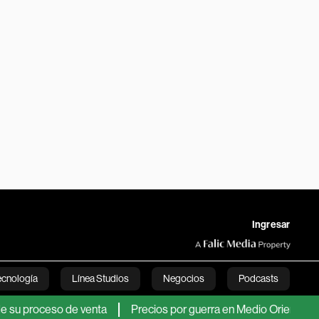
Ingresar
ecnología
Línea Studios
Negocios
Podcasts
ceso de venta
Precios por guerra en Medio Oriente compensaro
English