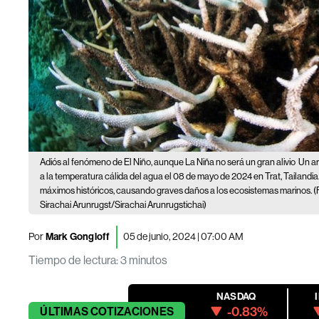
Adiós al fenómeno de El Niño, aunque La Niña no será un gran alivio
Un ar
a la temperatura cálida del agua el 08 de mayo de 2024 en Trat, Tailandia
máximos históricos, causando graves daños a los ecosistemas marinos. (
Sirachai Arunrugst/Sirachai Arunrugstichai)
Por
Mark Gongloff
05 de junio, 2024 | 07:00 AM
Tiempo de lectura
:
3 minutos
NASDAQ
-0.83%
ÚLTIMAS
COTIZACIONES