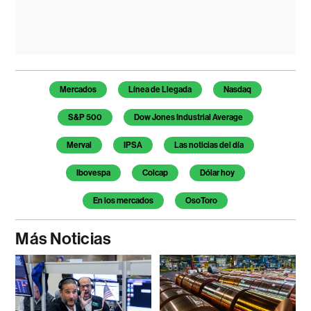
Temas de este artículo
Mercados
Línea de Llegada
Nasdaq
S&P 500
Dow Jones Industrial Average
Merval
IPSA
Las noticias del día
Ibovespa
Colcap
Dólar hoy
En los mercados
OsoToro
Más Noticias