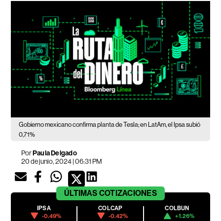
Gobierno mexicano confirma planta de Tesla; en LatAm, el Ipsa subió
0,71%
Por
Paula Delgado
20 de junio, 2024 | 06:31 PM
ÚLTIMAS
COTIZACIONES
IPSA
COLCAP
COLBUN
-0.49%
-0.42%
+1.26%