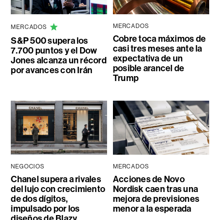
MERCADOS
MERCADOS
Cobre toca máximos de
S&P 500 supera los
casi tres meses ante la
7.700 puntos y el Dow
expectativa de un
Jones alcanza un récord
posible arancel de
por avances con Irán
Trump
NEGOCIOS
MERCADOS
Chanel supera a rivales
Acciones de Novo
del lujo con crecimiento
Nordisk caen tras una
de dos dígitos,
mejora de previsiones
impulsado por los
menor a la esperada
diseños de Blazy