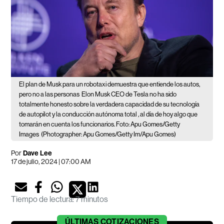
El plan de Musk para un robotaxi demuestra que entiende los autos,
pero no a las personas
Elon Musk CEO de Tesla no ha sido
totalmente honesto sobre la verdadera capacidad de su tecnología
de autopilot y la conducción autónoma total , al día de hoy algo que
tomarán en cuenta los funcionarios. Foto: Apu Gomes/Getty
Images
(Photographer: Apu Gomes/Getty Im/Apu Gomes)
Por
Dave Lee
17 de julio, 2024 | 07:00 AM
Tiempo de lectura
:
7 minutos
ÚLTIMAS
COTIZACIONES