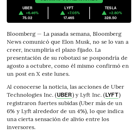
UBER
LYFT
TESLA
+6.46%
+7.05%
+2.80%
75.02
17.465
328.50
Bloomberg — La pasada semana, Bloomberg
News comunicó que Elon Musk, no se lo van a
creer, incumpliría el plazo fijado. La
presentación de su robotaxi se pospondría de
agosto a octubre, como él mismo confirmó en
un post en X este lunes.
Al conocerse la noticia, las acciones de Uber
Technologies Inc. (
) y Lyft Inc. (
)
UBER
LYFT
registraron fuertes subidas (Uber más de un
6% y Lyft alrededor de un 4%), lo que indica
una cierta sensación de alivio entre los
inversores.