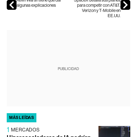
algunas explicaciones
para competir con AT&T,
Verizon y T-Mobile en
EE.UU.
PUBLICIDAD
MÁS LEÍDAS
1
MERCADOS