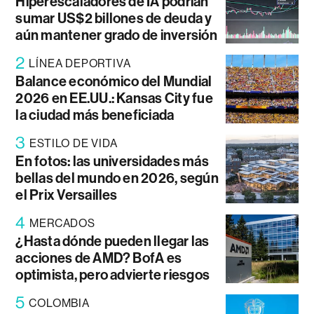
Hiperescaladores de IA podrían
sumar US$2 billones de deuda y
aún mantener grado de inversión
2
LÍNEA DEPORTIVA
Balance económico del Mundial
2026 en EE.UU.: Kansas City fue
la ciudad más beneficiada
3
ESTILO DE VIDA
En fotos: las universidades más
bellas del mundo en 2026, según
el Prix Versailles
4
MERCADOS
¿Hasta dónde pueden llegar las
acciones de AMD? BofA es
optimista, pero advierte riesgos
5
COLOMBIA