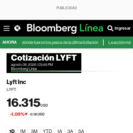
PUBLICIDAD
Ingresar
AHORA
 a dónde fueron los pesos de la última licitación
La acción más rentable
Cotización LYFT
agosto 06, 2026 | 03:45 PM
Bloomberg Línea
Lyft Inc
LYFT
16.315
USD
-1.09%
-0.18 USD
1D
1M
3M
YTD
1A
3A
5A