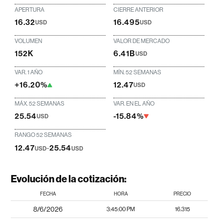
APERTURA
CIERRE ANTERIOR
16.32
16.495
USD
USD
VOLUMEN
VALOR DE MERCADO
152K
6.41B
USD
VAR. 1 AÑO
MÍN. 52 SEMANAS
+16.20%
12.47
USD
MÁX. 52 SEMANAS
VAR. EN EL AÑO
25.54
-15.84%
USD
RANGO 52 SEMANAS
12.47
-
25.54
USD
USD
Evolución de la cotización:
FECHA
HORA
PRECIO
8/6/2026
3:45:00 PM
16.315