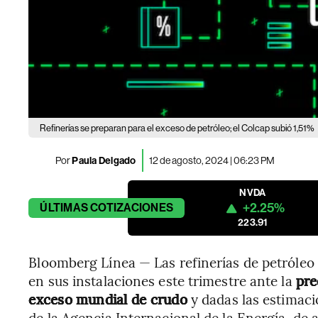
Refinerías se preparan para el exceso de petróleo; el Colcap subió 1,51%
Por
Paula Delgado
12 de agosto, 2024 | 06:23 PM
NVDA
+2.25%
ÚLTIMAS
COTIZACIONES
223.91
Bloomberg Línea — Las refinerías de petróleo
en sus instalaciones este trimestre ante la
pre
exceso mundial de crudo
y dadas las estimac
de la Agencia Internacional de la Energía, de