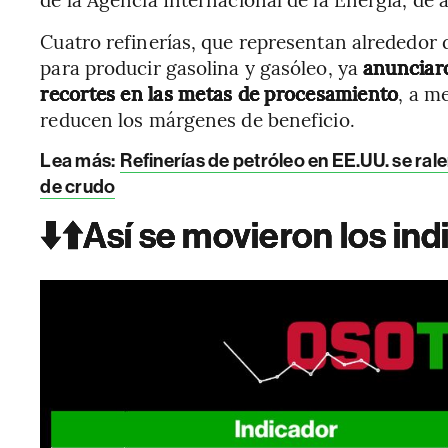
Cuatro refinerías, que representan alrededor
para producir gasolina y gasóleo, ya
anunciaro
recortes en las metas de procesamiento
, a m
reducen los márgenes de beneficio.
Lea más:
Refinerías de petróleo en EE.UU. se ra
de crudo
⬇️⬆️Así se movieron los in