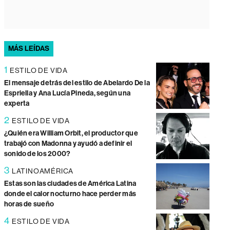
MÁS LEÍDAS
1
ESTILO DE VIDA
El mensaje detrás del estilo de Abelardo De la
Espriella y Ana Lucía Pineda, según una
experta
2
ESTILO DE VIDA
¿Quién era William Orbit, el productor que
trabajó con Madonna y ayudó a definir el
sonido de los 2000?
3
LATINOAMÉRICA
Estas son las ciudades de América Latina
donde el calor nocturno hace perder más
horas de sueño
4
ESTILO DE VIDA