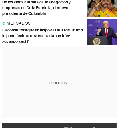
De los vinos a la música: los negocios y
empresas de De la Espriella, el nuevo
presidente de Colombia
5
MERCADOS
La consultora que anticipó el TACO de Trump
le pone fecha a otra escalada con Irán:
¿cuándo será?
PUBLICIDAD