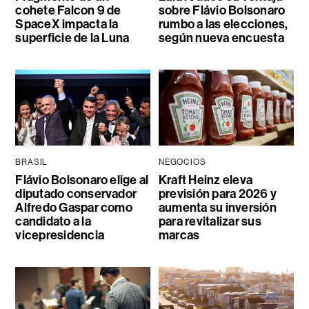
cohete Falcon 9 de
sobre Flávio Bolsonaro
SpaceX impacta la
rumbo a las elecciones,
superficie de la Luna
según nueva encuesta
BRASIL
NEGOCIOS
Flávio Bolsonaro elige al
Kraft Heinz eleva
diputado conservador
previsión para 2026 y
Alfredo Gaspar como
aumenta su inversión
candidato a la
para revitalizar sus
vicepresidencia
marcas