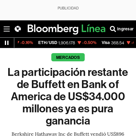
PUBLICIDAD
Ingresar
0.16%
ETH/USD
-0.50%
Visa
-0.28%
Merc
1,906.178
368.54
MERCADOS
La participación restante
de Buffett en Bank of
America de US$34.000
millones ya es pura
ganancia
Berkshire Hathaway Inc de Buffett vendió US$896