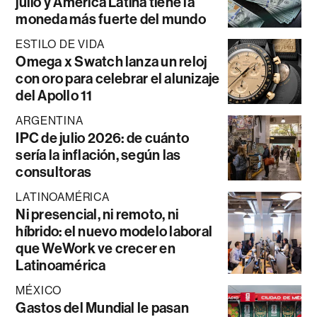
julio y América Latina tiene la
moneda más fuerte del mundo
ESTILO DE VIDA
Omega x Swatch lanza un reloj
con oro para celebrar el alunizaje
del Apollo 11
ARGENTINA
IPC de julio 2026: de cuánto
sería la inflación, según las
consultoras
LATINOAMÉRICA
Ni presencial, ni remoto, ni
híbrido: el nuevo modelo laboral
que WeWork ve crecer en
Latinoamérica
MÉXICO
Gastos del Mundial le pasan