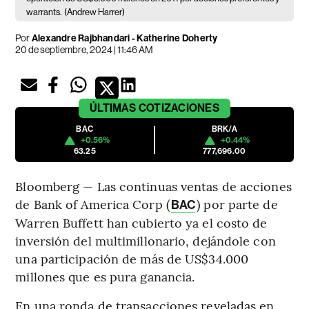
warrants.
(Andrew Harrer)
Por
Alexandre Rajbhandari - Katherine Doherty
20 de septiembre, 2024 | 11:46 AM
ÚLTIMAS
COTIZACIONES
BAC
BRK/A
+0.56%
+0.44%
63.25
777,696.00
Bloomberg — Las continuas ventas de acciones
de Bank of America Corp (
) por parte de
BAC
Warren Buffett han cubierto ya el costo de
inversión del multimillonario, dejándole con
una participación de más de US$34.000
millones que es pura ganancia.
En una ronda de transacciones reveladas en