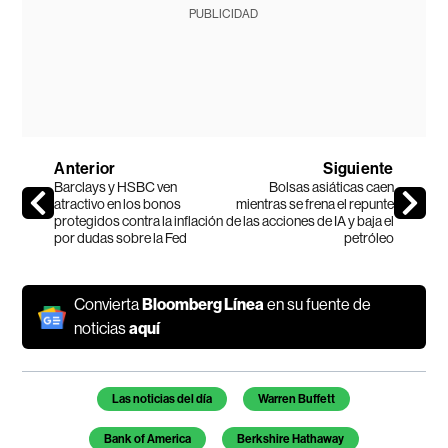
PUBLICIDAD
Anterior
Siguiente
Barclays y HSBC ven
Bolsas asiáticas caen
atractivo en los bonos
mientras se frena el repunte
protegidos contra la inflación
de las acciones de IA y baja el
por dudas sobre la Fed
petróleo
Convierta
Bloomberg Línea
en su fuente de
noticias
aquí
Temas de este artículo
Las noticias del día
Warren Buffett
Bank of America
Berkshire Hathaway