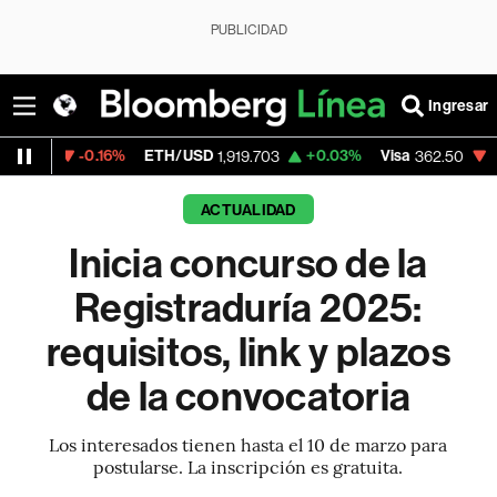
PUBLICIDAD
Ingresar
0.16%
ETH/USD
+0.03%
Visa
-2.15%
Merc
1,919.703
362.50
ACTUALIDAD
Inicia concurso de la
Registraduría 2025:
requisitos, link y plazos
de la convocatoria
Los interesados tienen hasta el 10 de marzo para
postularse. La inscripción es gratuita.