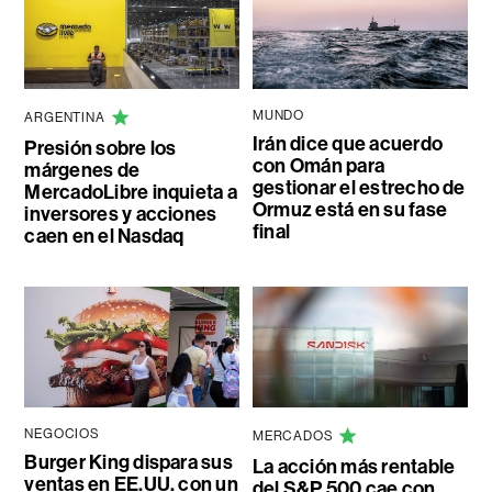
MUNDO
ARGENTINA
Irán dice que acuerdo
Presión sobre los
con Omán para
márgenes de
gestionar el estrecho de
MercadoLibre inquieta a
Ormuz está en su fase
inversores y acciones
final
caen en el Nasdaq
NEGOCIOS
MERCADOS
Burger King dispara sus
La acción más rentable
ventas en EE.UU. con un
del S&P 500 cae con