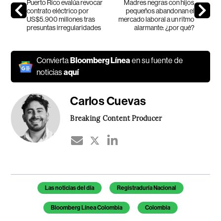
Puerto Rico evalúa revocar
Madres negras con hijos
contrato eléctrico por
pequeños abandonan el
US$5.900 millones tras
mercado laboral a un ritmo
presuntas irregularidades
alarmante: ¿por qué?
Convierta
Bloomberg Línea
en su fuente de
noticias
aquí
Carlos Cuevas
Breaking Content Producer
Temas de este artículo
Las noticias del día
Registraduría Nacional
Bloomberg Línea Colombia
Colombia