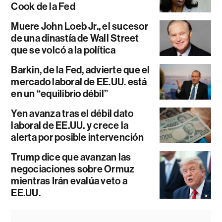
Cook de la Fed
Muere John Loeb Jr., el sucesor
de una dinastía de Wall Street
que se volcó a la política
Barkin, de la Fed, advierte que el
mercado laboral de EE.UU. está
en un “equilibrio débil”
Yen avanza tras el débil dato
laboral de EE.UU. y crece la
alerta por posible intervención
Trump dice que avanzan las
negociaciones sobre Ormuz
mientras Irán evalúa veto a
EE.UU.