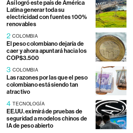
Así logró este país de América
Latina generar toda su
electricidad con fuentes 100%
renovables
2
COLOMBIA
El peso colombiano dejaría de
caer y ahora apuntará hacia los
COP$3.500
3
COLOMBIA
Las razones por las que el peso
colombiano está siendo tan
atractivo
4
TECNOLOGÍA
EE.UU. eximirá de pruebas de
seguridad a modelos chinos de
IA de peso abierto