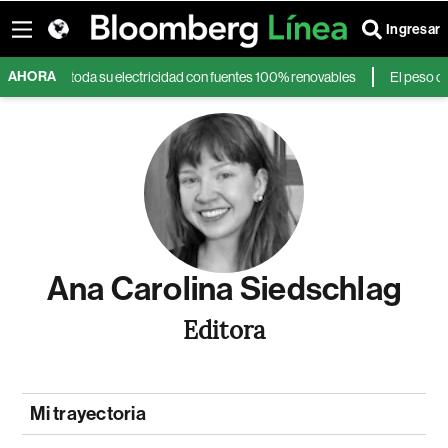
Ingresar
AHORA
a generar toda su electricidad con fuentes 100% renovables
El peso colo
Ana Carolina Siedschlag
Editora
Mi trayectoria