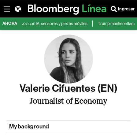
Ingresar
AHORA
I: un altavoz con IA, sensores y piezas móviles
Trump mantiene llamadas 
Valerie Cifuentes (EN)
Journalist of Economy
My background