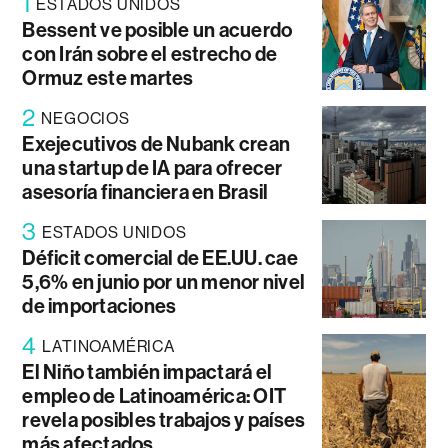
1
ESTADOS UNIDOS
Bessent ve posible un acuerdo
con Irán sobre el estrecho de
Ormuz este martes
2
NEGOCIOS
Exejecutivos de Nubank crean
una startup de IA para ofrecer
asesoría financiera en Brasil
3
ESTADOS UNIDOS
Déficit comercial de EE.UU. cae
5,6% en junio por un menor nivel
de importaciones
4
LATINOAMÉRICA
El Niño también impactará el
empleo de Latinoamérica: OIT
revela posibles trabajos y países
más afectados