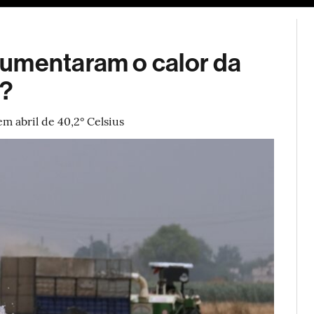
ESG
Soluções de publicidade
Bloomberg Línea
Assina
aumentaram o calor da
a?
 abril de 40,2° Celsius