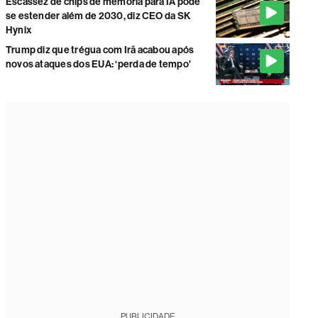
Escassez de chips de memória para IA pode
se estender além de 2030, diz CEO da SK
Hynix
Trump diz que trégua com Irã acabou após
novos ataques dos EUA: ‘perda de tempo'
PUBLICIDADE