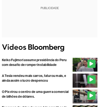
PUBLICIDADE
Keiko Fujimori assume presidência do Peru
com desafio de romper instabilidade
A Tesla vendeu mais carros, faturou mais, e
ainda assim o lucro despencou
O Pix virou o centro de uma guerra comercial
de bilhões de dólares.