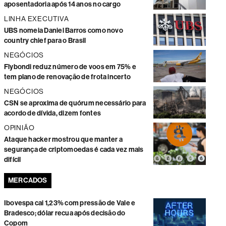
aposentadoria após 14 anos no cargo
LINHA EXECUTIVA
UBS nomeia Daniel Barros como novo
country chief para o Brasil
NEGÓCIOS
Flybondi reduz número de voos em 75% e
tem plano de renovação de frota incerto
NEGÓCIOS
CSN se aproxima de quórum necessário para
acordo de dívida, dizem fontes
OPINIÃO
Ataque hacker mostrou que manter a
segurança de criptomoedas é cada vez mais
difícil
MERCADOS
Ibovespa cai 1,23% com pressão de Vale e
Bradesco; dólar recua após decisão do
Copom