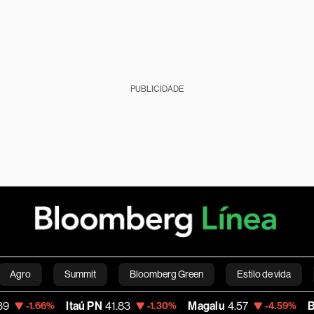
PUBLICIDADE
Agro
Summit
Bloomberg Green
Estilo de vida
Itaú PN
41.83
Magalu
4.57
Bitcoin
64,
6%
-1.30%
-4.59%
nanças pessoais
Viagens
Internacional
Brasil
S