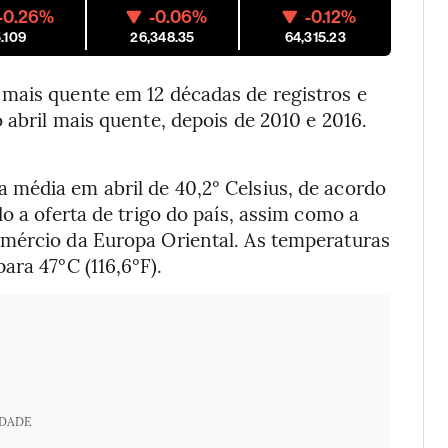
-0.26%
-0.06%
-0.12%
.109
26,348.35
64,315.23
mais quente em 12 décadas de registros e
 abril mais quente, depois de 2010 e 2016.
média em abril de 40,2° Celsius, de acordo
o a oferta de trigo do país, assim como a
omércio da Europa Oriental. As temperaturas
ara 47°C (116,6°F).
IDADE