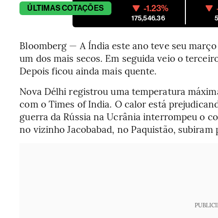
-1.23%
ÚLTIMAS
COTAÇÕES
175,546.36
5
Bloomberg — A Índia este ano teve seu março 
um dos mais secos. Em seguida veio o terceiro
Depois ficou ainda mais quente.
Nova Délhi registrou uma temperatura máxima 
com o Times of India. O calor está prejudicand
guerra da Rússia na Ucrânia interrompeu o c
no vizinho Jacobabad, no Paquistão, subiram p
PUBLIC