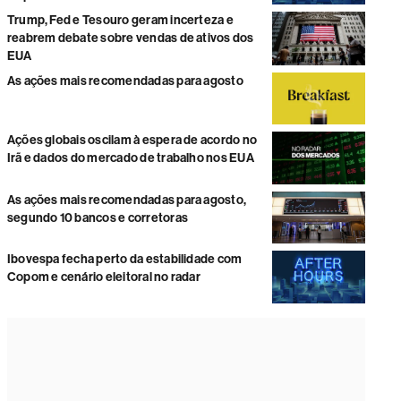
Trump, Fed e Tesouro geram incerteza e
reabrem debate sobre vendas de ativos dos
EUA
As ações mais recomendadas para agosto
Ações globais oscilam à espera de acordo no
Irã e dados do mercado de trabalho nos EUA
As ações mais recomendadas para agosto,
segundo 10 bancos e corretoras
Ibovespa fecha perto da estabilidade com
Copom e cenário eleitoral no radar