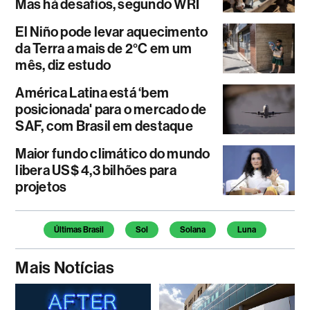
Mas há desafios, segundo WRI
El Niño pode levar aquecimento
da Terra a mais de 2°C em um
mês, diz estudo
América Latina está ‘bem
posicionada' para o mercado de
SAF, com Brasil em destaque
Maior fundo climático do mundo
libera US$ 4,3 bilhões para
projetos
Temas deste artigo
Últimas Brasil
Sol
Solana
Luna
Mais Notícias