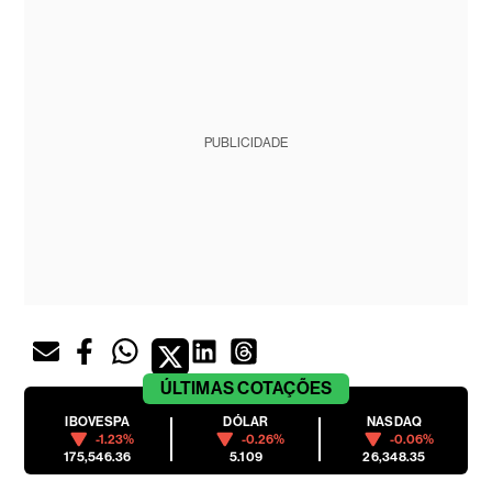
PUBLICIDADE
ÚLTIMAS
COTAÇÕES
IBOVESPA
DÓLAR
NASDAQ
-1.23%
-0.26%
-0.06%
175,546.36
5.109
26,348.35