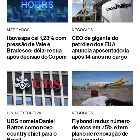
MERCADOS
NEGÓCIOS
Ibovespa cai 1,23% com
CEO de gigante do
pressão de Vale e
petróleo dos EUA
Bradesco; dólar recua
anuncia aposentadoria
após decisão do Copom
após 14 anos no cargo
LINHA EXECUTIVA
NEGÓCIOS
UBS nomeia Daniel
Flybondi reduz número
Barros como novo
de voos em 75% e tem
country chief para o
plano de renovação de
Brasil
frota incerto