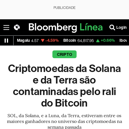
PUBLICIDADE
Login
-1.23%
Petrobras PN
+0.48%
Vale ON
-
46.36
42.13
75.39
CRIPTO
Criptomoedas da Solana
e da Terra são
contaminadas pelo rali
do Bitcoin
SOL, da Solana, e a Luna, da Terra, estiveram entre os
maiores ganhadores no universo das criptomoedas na
semana passada