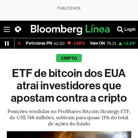
PUBLICIDADE
Login
Petrobras PN
-1.28%
Vale ON
+2.24%
Itaú PN
42.50
76.31
CRIPTO
ETF de bitcoin dos EUA
atrai investidores que
apostam contra a cripto
Posições vendidas no ProShares Bitcoin Strategy ETF,
de US$ 748 milhões, subiram para quase 11% do total
de ações do fundo