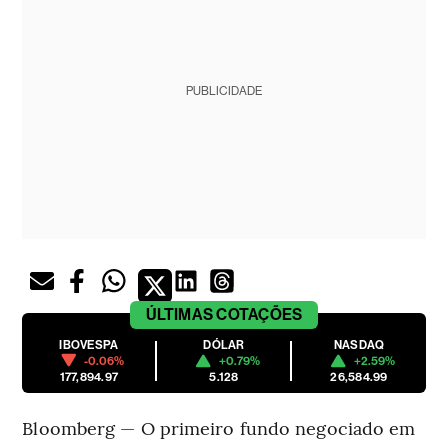
PUBLICIDADE
ÚLTIMAS
COTAÇÕES
IBOVESPA
DÓLAR
NASDAQ
-0.06%
+0.79%
+2.59%
177,894.97
5.128
26,584.99
Bloomberg — O primeiro fundo negociado em