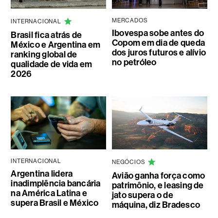
MERCADOS
INTERNACIONAL
Ibovespa sobe antes do
Brasil fica atrás de
Copom em dia de queda
México e Argentina em
dos juros futuros e alívio
ranking global de
no petróleo
qualidade de vida em
2026
INTERNACIONAL
NEGÓCIOS
Argentina lidera
Avião ganha força como
inadimplência bancária
patrimônio, e leasing de
na América Latina e
jato supera o de
supera Brasil e México
máquina, diz Bradesco