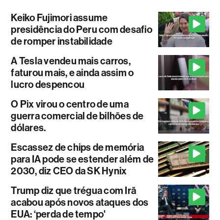
Keiko Fujimori assume
presidência do Peru com desafio
de romper instabilidade
A Tesla vendeu mais carros,
faturou mais, e ainda assim o
lucro despencou
O Pix virou o centro de uma
guerra comercial de bilhões de
dólares.
Escassez de chips de memória
para IA pode se estender além de
2030, diz CEO da SK Hynix
Trump diz que trégua com Irã
acabou após novos ataques dos
EUA: ‘perda de tempo'