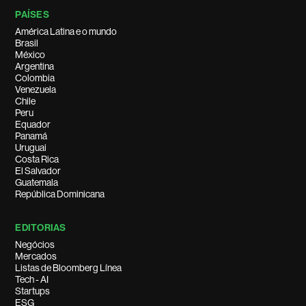
PAÍSES
América Latina e o mundo
Brasil
México
Argentina
Colombia
Venezuela
Chile
Peru
Equador
Panamá
Uruguai
Costa Rica
El Salvador
Guatemala
República Dominicana
EDITORIAS
Negócios
Mercados
Listas de Bloomberg Línea
Tech - AI
Startups
ESG