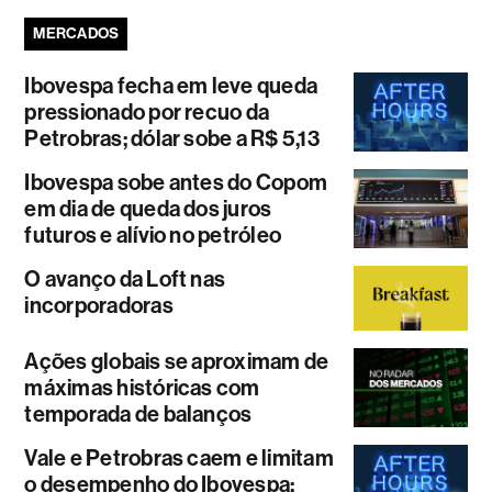
MERCADOS
Ibovespa fecha em leve queda
pressionado por recuo da
Petrobras; dólar sobe a R$ 5,13
Ibovespa sobe antes do Copom
em dia de queda dos juros
futuros e alívio no petróleo
O avanço da Loft nas
incorporadoras
Ações globais se aproximam de
máximas históricas com
temporada de balanços
Vale e Petrobras caem e limitam
o desempenho do Ibovespa;