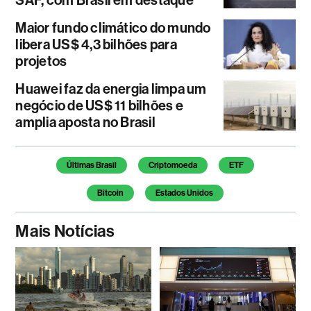
Maior fundo climático do mundo
libera US$ 4,3 bilhões para
projetos
Huawei faz da energia limpa um
negócio de US$ 11 bilhões e
amplia aposta no Brasil
Temas deste artigo
Últimas Brasil
Criptomoeda
ETF
Bitcoin
Estados Unidos
Mais Notícias