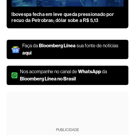
Ibovespa fecha em leve queda pressionado por
recuo da Petrobras; dólar sobe a R$ 5,13
Faça da
Bloomberg Línea
sua fonte de notícias
aqui
Nos acompanhe no canal de
WhatsApp
da
Bloomberg Línea no Brasil
PUBLICIDADE