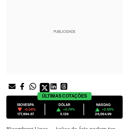
PUBLICIDADE
ÚLTIMAS
COTAÇÕES
IBOVESPA
DÓLAR
NASDAQ
-0.06%
+0.79%
+2.59%
177,894.97
5.128
26,584.99
Bloomberg Línea — Ações da Ásia podem ter