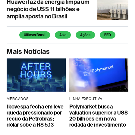
Huawei faz da energia limpa um
negócio de US$ 11 bilhões e
amplia aposta no Brasil
Temas deste artigo
Últimas Brasil
Asia
Ações
FED
Mais Notícias
MERCADOS
LINHA EXECUTIVA
Ibovespa fecha em leve
Polymarket busca
queda pressionado por
valuation superior a US$
recuo da Petrobras;
20 bilhões em nova
dólar sobe a R$ 5,13
rodada de investimento