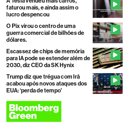
A Tesla vendeu mais carros,
faturou mais, e ainda assim o
lucro despencou
O Pix virou o centro de uma
guerra comercial de bilhões de
dólares.
Escassez de chips de memória
para IA pode se estender além de
2030, diz CEO da SK Hynix
Trump diz que trégua com Irã
acabou após novos ataques dos
EUA: ‘perda de tempo'