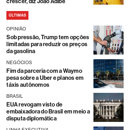
crescer, diz João Adibe
ÚLTIMAS
OPINIÃO
Sob pressão, Trump tem opções
limitadas para reduzir os preços
da gasolina
NEGÓCIOS
Fim da parceria com a Waymo
pesa sobre a Uber e planos em
táxis autônomos
BRASIL
EUA revogam visto de
embaixadora do Brasil em meio a
disputa diplomática
LINHA EXECUTIVA