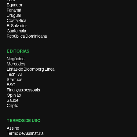
Equador
Panamá
Uruguai
Costa Rica
El Salvador
Guatemala
República Dominicana
EDITORIAS
Negócios
Mercados
Listas de Bloomberg Línea
Tech - AI
Startups
ESG
Finanças pessoais
Opinião
Saúde
Cripto
TERMOS DE USO
Assine
Termo de Assinatura