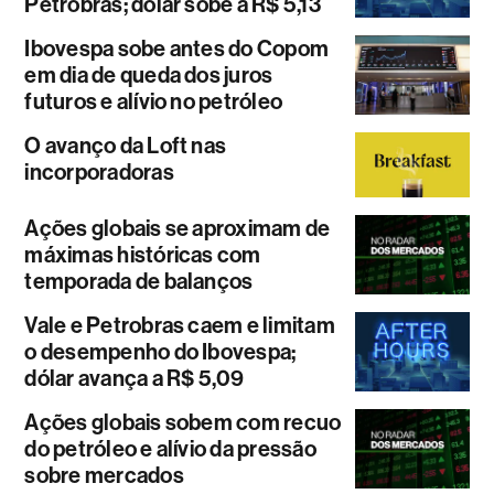
Petrobras; dólar sobe a R$ 5,13
Ibovespa sobe antes do Copom
em dia de queda dos juros
futuros e alívio no petróleo
O avanço da Loft nas
incorporadoras
Ações globais se aproximam de
máximas históricas com
temporada de balanços
Vale e Petrobras caem e limitam
o desempenho do Ibovespa;
dólar avança a R$ 5,09
Ações globais sobem com recuo
do petróleo e alívio da pressão
sobre mercados