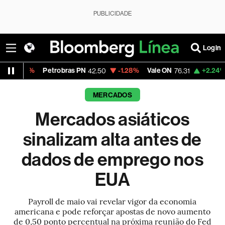
PUBLICIDADE
Login
6%
Petrobras PN
-1.28%
Vale ON
+2.24%
Itaú 
42.50
76.31
MERCADOS
Mercados asiáticos
sinalizam alta antes de
dados de emprego nos
EUA
Payroll de maio vai revelar vigor da economia
americana e pode reforçar apostas de novo aumento
de 0,50 ponto percentual na próxima reunião do Fed