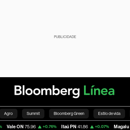
PUBLICIDADE
Agro
Summit
Bloomberg Green
Estilo de vida
75.96
Itaú PN
41.86
Magalu
4.34
+0.76%
+0.07%
-5.
nanças pessoais
Viagens
Internacional
Brasil
S