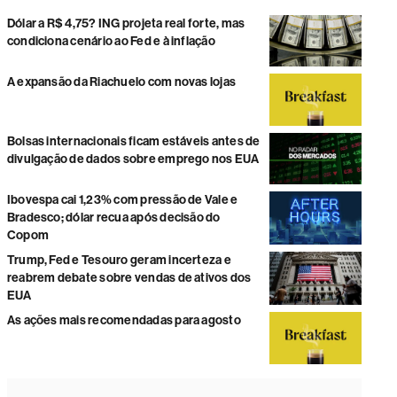
Dólar a R$ 4,75? ING projeta real forte, mas
condiciona cenário ao Fed e à inflação
A expansão da Riachuelo com novas lojas
Bolsas internacionais ficam estáveis antes de
divulgação de dados sobre emprego nos EUA
Ibovespa cai 1,23% com pressão de Vale e
Bradesco; dólar recua após decisão do
Copom
Trump, Fed e Tesouro geram incerteza e
reabrem debate sobre vendas de ativos dos
EUA
As ações mais recomendadas para agosto