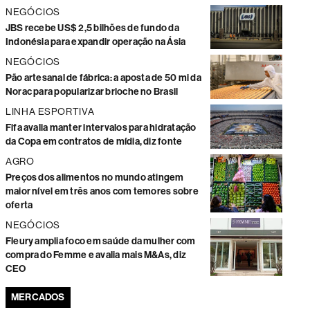
NEGÓCIOS
JBS recebe US$ 2,5 bilhões de fundo da
Indonésia para expandir operação na Ásia
NEGÓCIOS
Pão artesanal de fábrica: a aposta de 50 mi da
Norac para popularizar brioche no Brasil
LINHA ESPORTIVA
Fifa avalia manter intervalos para hidratação
da Copa em contratos de mídia, diz fonte
AGRO
Preços dos alimentos no mundo atingem
maior nível em três anos com temores sobre
oferta
NEGÓCIOS
Fleury amplia foco em saúde da mulher com
compra do Femme e avalia mais M&As, diz
CEO
MERCADOS