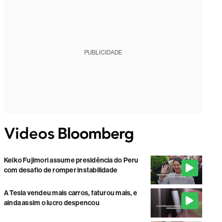
PUBLICIDADE
Keiko Fujimori assume presidência do Peru
com desafio de romper instabilidade
A Tesla vendeu mais carros, faturou mais, e
ainda assim o lucro despencou