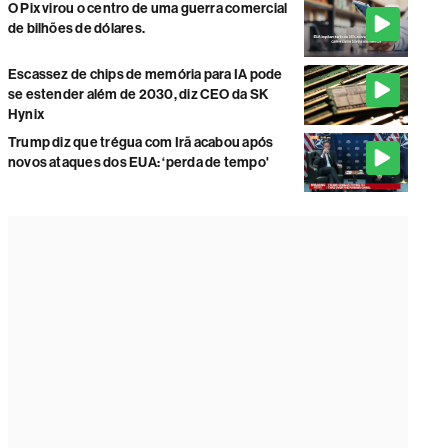
O Pix virou o centro de uma guerra comercial
de bilhões de dólares.
Escassez de chips de memória para IA pode
se estender além de 2030, diz CEO da SK
Hynix
Trump diz que trégua com Irã acabou após
novos ataques dos EUA: ‘perda de tempo'