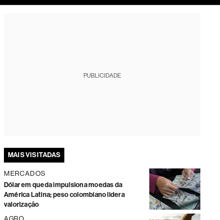
tura
PUBLICIDADE
MAIS VISITADAS
MERCADOS
Dólar em queda impulsiona moedas da
América Latina; peso colombiano lidera
valorização
AGRO