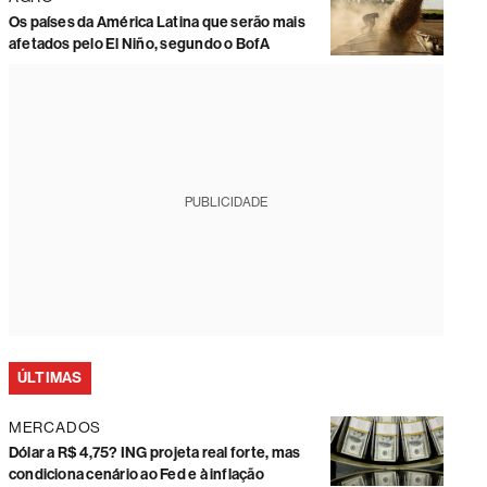
Os países da América Latina que serão mais
afetados pelo El Niño, segundo o BofA
PUBLICIDADE
ÚLTIMAS
MERCADOS
Dólar a R$ 4,75? ING projeta real forte, mas
condiciona cenário ao Fed e à inflação