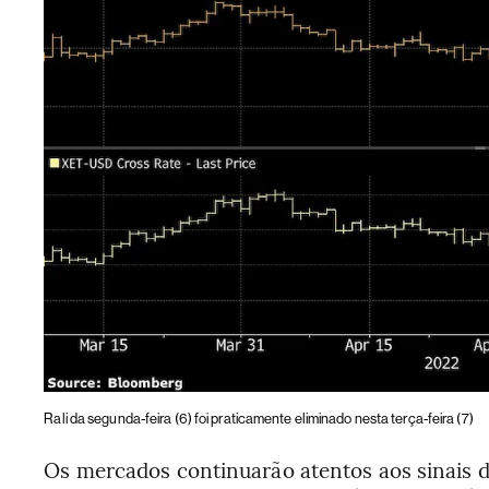
Rali da segunda-feira (6) foi praticamente eliminado nesta terça-feira (7)
Os mercados continuarão atentos aos sinais de