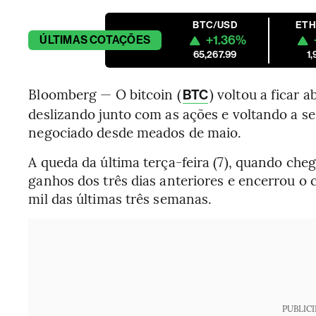
BTC/USD
ETH
+1.36%
ÚLTIMAS
COTAÇÕES
65,267.99
1,
Bloomberg — O bitcoin (
) voltou a ficar 
BTC
deslizando junto com as ações e voltando a se
negociado desde meados de maio.
A queda da última terça-feira (7), quando cheg
ganhos dos três dias anteriores e encerrou o 
mil das últimas três semanas.
PUBLIC