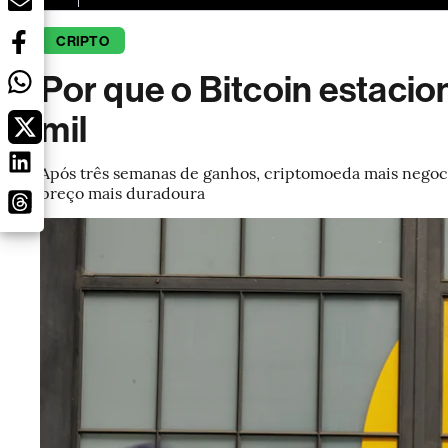
CRIPTO
Por que o Bitcoin estacio
mil
Após três semanas de ganhos, criptomoeda mais negoc
preço mais duradoura