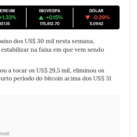
EREUM
IBOVESPA
DÓLAR
+1.33%
+0.15%
-0.29%
931.15
175,812.70
5.0942
abaixo dos US$ 30 mil nesta semana,
 estabilizar na faixa em que vem sendo
ou a tocar os US$ 29,5 mil, eliminou os
curto período do bitcoin acima dos US$ 31
IDADE