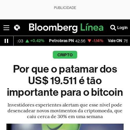
PUBLICIDADE
Login
+0.42%
Petrobras PN
-1.14%
Vale ON
+1.8
03
42.56
76.05
CRIPTO
Por que o patamar dos
US$ 19.511 é tão
importante para o bitcoin
Investidores experientes alertam que esse nível pode
desencadear novos movimentos da criptomoeda, que
caiu cerca de 30% em uma semana