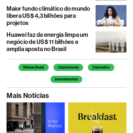
Maior fundo climático do mundo
libera US$ 4,3 bilhões para
projetos
Huawei faz da energia limpa um
negócio de US$ 11 bilhões e
amplia aposta no Brasil
Temas deste artigo
Últimas Brasil
Criptomoeda
Criptoativo
Investimentos
Mais Notícias