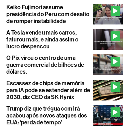
Keiko Fujimori assume
presidência do Peru com desafio
de romper instabilidade
A Tesla vendeu mais carros,
faturou mais, e ainda assim o
lucro despencou
O Pix virou o centro de uma
guerra comercial de bilhões de
dólares.
Escassez de chips de memória
para IA pode se estender além de
2030, diz CEO da SK Hynix
Trump diz que trégua com Irã
acabou após novos ataques dos
EUA: ‘perda de tempo'