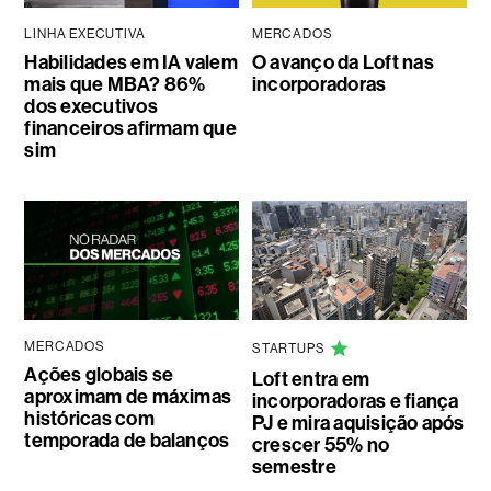
LINHA EXECUTIVA
MERCADOS
Habilidades em IA valem
O avanço da Loft nas
mais que MBA? 86%
incorporadoras
dos executivos
financeiros afirmam que
sim
MERCADOS
STARTUPS
Ações globais se
Loft entra em
aproximam de máximas
incorporadoras e fiança
históricas com
PJ e mira aquisição após
temporada de balanços
crescer 55% no
semestre