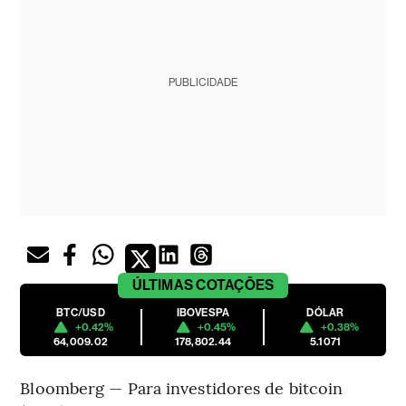
PUBLICIDADE
ÚLTIMAS
COTAÇÕES
BTC/USD
IBOVESPA
DÓLAR
+0.42%
+0.45%
+0.38%
64,009.02
178,802.44
5.1071
Bloomberg — Para investidores de bitcoin